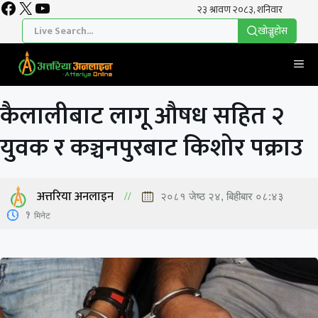
Facebook
X
YouTube
Skip
to
खाेज्नुहाेस
content
Me
कैलालीबाट लागू औषध सहित २
युवक र कञ्चनपुरबाट किशोर पक्राउ
अत्तरिया अनलाइन
२०८१ जेष्ठ २४, बिहीबार ०८:४३
1
मिनेट