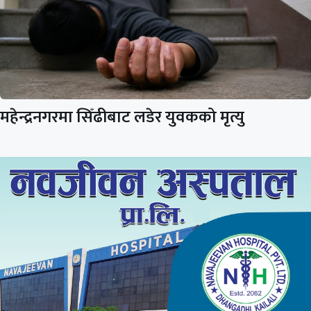
महेन्द्रनगरमा सिँढीबाट लडेर युवकको मृत्यु