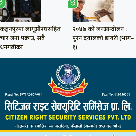
कञ्चनपुरमा लागूऔषधसहित
२०४७ को जनआन्दोलन :
चार जना पक्राउ, सबै
पुरन दयालको डायरी (भाग–
धनगढीका
१)