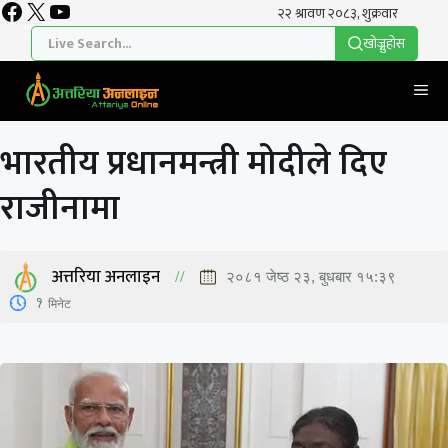
Facebook
X
YouTube
Skip
to
खाेज्नुहाेस
content
Me
भारतीय प्रधानमन्त्री मोदीले दिए
राजीनामा
अत्तरिया अनलाइन
२०८१ जेष्ठ २३, बुधबार १५:३९
1
मिनेट