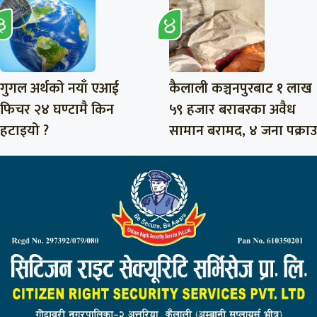
गुगल अर्थको नयाँ एआई
कैलाली कञ्चनपुरबाट १ लाख
फिचर २४ घण्टामै किन
५९ हजार बराबरका अवैध
हटाइयो ?
सामान बरामद, ४ जना पक्राउ