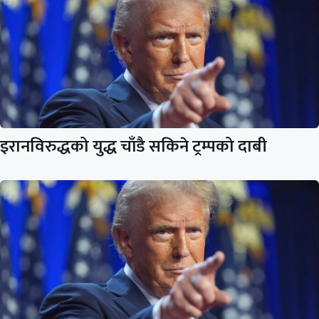
इरानविरुद्धको युद्ध चाँडै सकिने ट्रम्पको दाबी