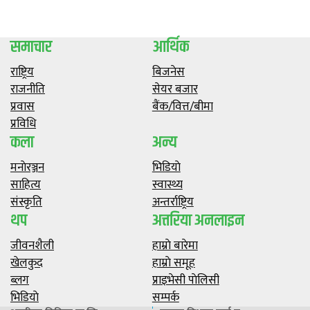
समाचार
आर्थिक
राष्ट्रिय
बिजनेस
राजनीति
सेयर बजार
प्रवास
बैंक/वित्त/बीमा
प्रविधि
कला
अन्य
मनाेरञ्जन
भिडियाे
साहित्य
स्वास्थ्य
संस्कृति
अन्तर्राष्ट्रिय
थप
अत्तरिया अनलाइन
जीवनशैली
हाम्राे बारेमा
खेलकुद
हाम्राे समूह
ब्लग
प्राइभेसी पाेलिसी
भिडियाे
सम्पर्क