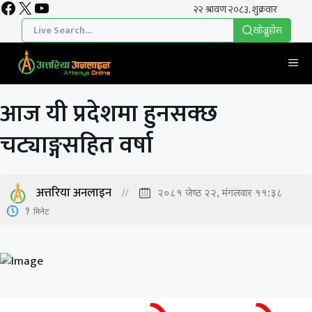
Facebook
X
YouTube
Skip
to
खाेज्नुहाेस
content
Me
आज यी प्रदेशमा हुनसक्छ
चट्याङ्गसहित वर्षा
अत्तरिया अनलाइन
२०८१ जेष्ठ २२, मंगलवार ११:३८
1
मिनेट