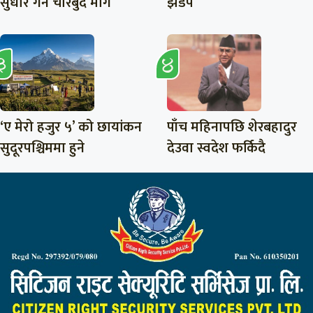
सुधार गर्न चारबुँदे माग
झडप
‘ए मेरो हजुर ५’ को छायांकन
पाँच महिनापछि शेरबहादुर
सुदूरपश्चिममा हुने
देउवा स्वदेश फर्किदै