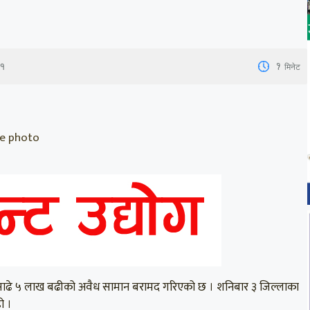
1
मिनेट
३१
ile photo
ाबाट साढे ५ लाख बढीको अवैध सामान बरामद गरिएको छ । शनिबार ३ जिल्लाका
ो ।