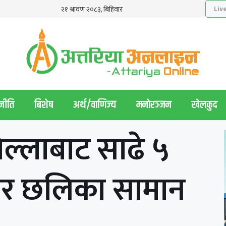
नीति
बिशेष
अर्थ/वाणिज्य
मनाेरञ्जन
खेलकुद
िल्लाबाट साढे ५
ार छलिका सामान