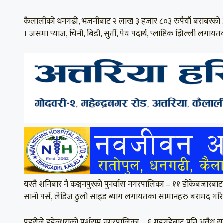
कैलालीको धनगढी, भजनीबाट २ लाख ३ हजार ८०३ रुपैयाँ बराबरको 
। जसमा प्याज, चिनी, बिडी, सुर्ती, पेय पदार्थ, प्लाष्टिक झिल्ली लग
यस्तै शनिबार नै कञ्चनपुरको पुनर्वास नगरपालिका – ११ डोकेबजारबा
सानो पर्स, लेडिज ठुलो साइड ब्याग लगायतका सामानहरु बरामद गरिए
प्रहरीले डडेल्धुराको पर्शुराम नगरपालिका – ६ गडगडेबाट पनि अवैध 