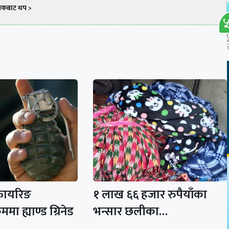
खकबाट थप >
फायरिङ
१ लाख ६६ हजार रुपैयाँका
मा ह्याण्ड ग्रिनेड
भन्सार छलीका…