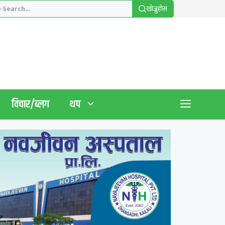
खाेज्नुहाेस
विचार/ब्लग
थप