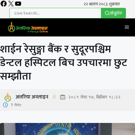
Facebook
X
YouTube
Skip
to
खाेज्नुहाेस
content
Me
शाईन रेसुङ्गा बैंक र सुदूरपश्चिम
डेन्टल हस्पिटल बिच उपचारमा छुट
सम्झौता
अत्तरिया अनलाइन
२०८१ जेष्ठ १७, बिहीबार १८:२२
1
मिनेट