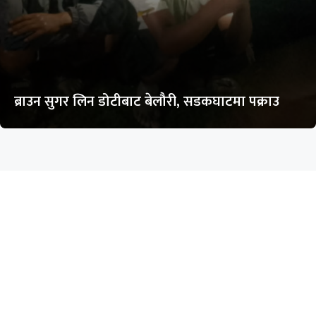
ब्राउन सुगर लिन डोटीबाट बेलौरी, सडकघाटमा पक्राउ