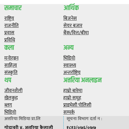
समाचार
आर्थिक
राष्ट्रिय
बिजनेस
राजनीति
सेयर बजार
प्रवास
बैंक/वित्त/बीमा
प्रविधि
कला
अन्य
मनाेरञ्जन
भिडियाे
साहित्य
स्वास्थ्य
संस्कृति
अन्तर्राष्ट्रिय
थप
अत्तरिया अनलाइन
जीवनशैली
हाम्राे बारेमा
खेलकुद
हाम्राे समूह
ब्लग
प्राइभेसी पाेलिसी
भिडियाे
सम्पर्क
अत्तरिया मिडिया प्रा.लि
सूचना विभाग दर्ता न :
गोदावरी ४, अत्तरिया कैलाली
१८१३/०७६/०७७