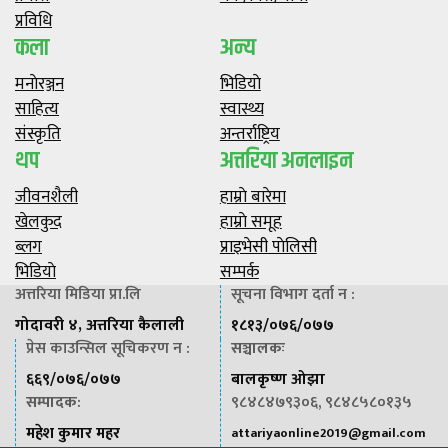
प्रविधि
कला
अन्य
मनाेरञ्जन
भिडियाे
साहित्य
स्वास्थ्य
संस्कृति
अन्तर्राष्ट्रिय
थप
अत्तरिया अनलाइन
जीवनशैली
हाम्राे बारेमा
खेलकुद
हाम्राे समूह
ब्लग
प्राइभेसी पाेलिसी
भिडियाे
सम्पर्क
अत्तरिया मिडिया प्रा.लि
सूचना विभाग दर्ता न :
गोदावरी ४, अत्तरिया कैलाली
१८१३/०७६/०७७
प्रेस काउन्सिल सूचिकरण न :
सञ्चालकः
६६९/०७६/०७७
बालकृष्ण ओझा
सम्पादक
:
९८४८४७९३०६, ९८४८५८०१३५
महेश कुमार महर
attariyaonline2019@gmail.com