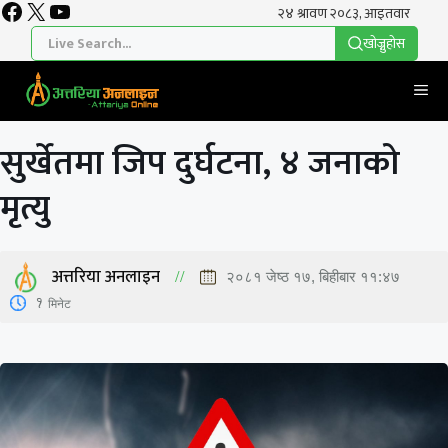
Facebook
X
YouTube
Skip
to
खाेज्नुहाेस
content
Me
सुर्खेतमा जिप दुर्घटना, ४ जनाको
मृत्यु
अत्तरिया अनलाइन
२०८१ जेष्ठ १७, बिहीबार ११:४७
1
मिनेट