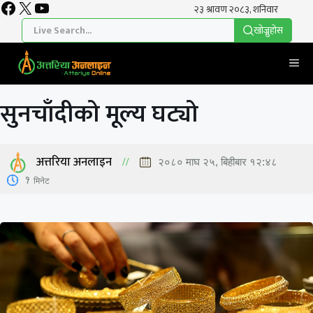
Facebook
X
YouTube
Skip
to
खाेज्नुहाेस
content
Me
सुनचाँदीको मूल्य घट्यो
अत्तरिया अनलाइन
२०८० माघ २५, बिहीबार १२:४८
1
मिनेट