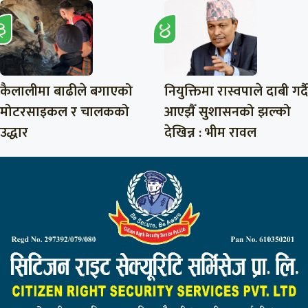
कैलालीमा बाढीले बगाएको
नियुक्तिमा रास्वपाले दाबी गर्दै
मोटरसाइकल र चालकको
आएझैँ सुशासनको झल्को
उद्धार
देखिन्न : भीम रावल