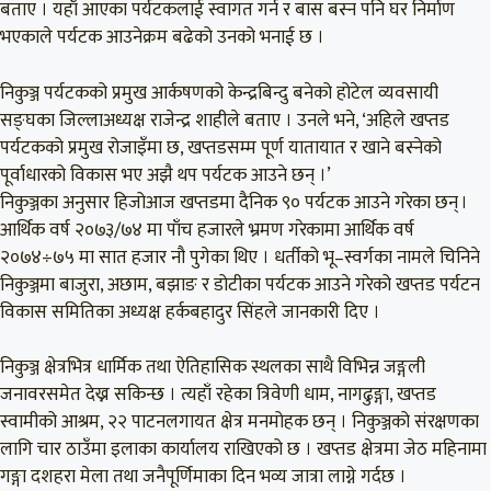
बताए । यहाँ आएका पर्यटकलाई स्वागत गर्न र बास बस्न पनि घर निर्माण
भएकाले पर्यटक आउनेक्रम बढेको उनको भनाई छ ।
निकुञ्ज पर्यटकको प्रमुख आर्कषणको केन्द्रबिन्दु बनेको होटेल व्यवसायी
सङ्घका जिल्लाअध्यक्ष राजेन्द्र शाहीले बताए । उनले भने, ‘अहिले खप्तड
पर्यटकको प्रमुख रोजाइँमा छ, खप्तडसम्म पूर्ण यातायात र खाने बस्नेको
पूर्वाधारको विकास भए अझै थप पर्यटक आउने छन् ।’
निकुञ्जका अनुसार हिजोआज खप्तडमा दैनिक ९० पर्यटक आउने गरेका छन् ।
आर्थिक वर्ष २०७३/७४ मा पाँच हजारले भ्रमण गरेकामा आर्थिक वर्ष
२०७४÷७५ मा सात हजार नौ पुगेका थिए । धर्तीको भू–स्वर्गका नामले चिनिने
निकुञ्जमा बाजुरा, अछाम, बझाङ र डोटीका पर्यटक आउने गरेको खप्तड पर्यटन
विकास समितिका अध्यक्ष हर्कबहादुर सिंहले जानकारी दिए ।
निकुञ्ज क्षेत्रभित्र धार्मिक तथा ऐतिहासिक स्थलका साथै विभिन्न जङ्गली
जनावरसमेत देख्न सकिन्छ । त्यहाँ रहेका त्रिवेणी धाम, नागढुङ्गा, खप्तड
स्वामीको आश्रम, २२ पाटनलगायत क्षेत्र मनमोहक छन् । निकुञ्जको संरक्षणका
लागि चार ठाउँमा इलाका कार्यालय राखिएको छ । खप्तड क्षेत्रमा जेठ महिनामा
गङ्गा दशहरा मेला तथा जनैपूर्णिमाका दिन भव्य जात्रा लाग्ने गर्दछ ।