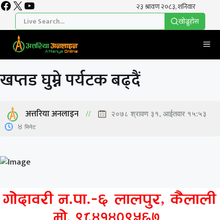
Facebook
X
YouTube
Skip
to
खाेज्नुहाेस
content
Me
खप्तड घुम्ने पर्यटक बढ्दैं
अत्तरिया अनलाइन
२०७८ श्रावण ३१, आईतवार १५:५३
4
मिनेट