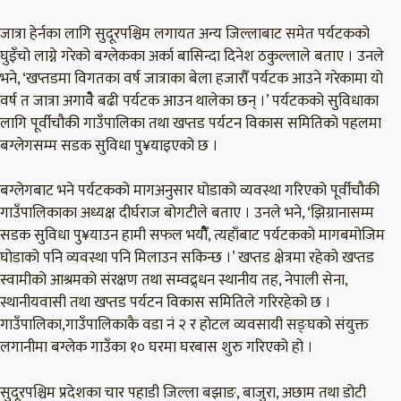
जात्रा हेर्नका लागि सुदूरपश्चिम लगायत अन्य जिल्लाबाट समेत पर्यटकको
घुइँचो लाग्ने गरेको बग्लेकका अर्का बासिन्दा दिनेश ठकुल्लाले बताए । उनले
भने, ‘खप्तडमा विगतका वर्ष जात्राका बेला हजारौँ पर्यटक आउने गरेकामा यो
वर्ष त जात्रा अगावैे बढी पर्यटक आउन थालेका छन् ।’ पर्यटकको सुविधाका
लागि पूर्वीचौकी गाउँपालिका तथा खप्तड पर्यटन विकास समितिको पहलमा
बग्लेगसम्म सडक सुविधा पु¥याइएको छ ।
बग्लेगबाट भने पर्यटकको मागअनुसार घोडाको व्यवस्था गरिएको पूर्वीचौकी
गाउँपालिकाका अध्यक्ष दीर्घराज बोगटीले बताए । उनले भने, ‘झिग्रानासम्म
सडक सुविधा पु¥याउन हामी सफल भयौैँ, त्यहाँबाट पर्यटकको मागबमोजिम
घोडाको पनि व्यवस्था पनि मिलाउन सकिन्छ ।’ खप्तड क्षेत्रमा रहेको खप्तड
स्वामीको आश्रमको संरक्षण तथा सम्वद्र्धन स्थानीय तह, नेपाली सेना,
स्थानीयवासी तथा खप्तड पर्यटन विकास समितिले गरिरहेको छ ।
गाउँपालिका,गाउँपालिकाकै वडा नं २ र होटल व्यवसायी सङ्घको संयुक्त
लगानीमा बग्लेक गाउँका १० घरमा घरबास शुरु गरिएको हो ।
सुदूरपश्चिम प्रदेशका चार पहाडी जिल्ला बझाङ, बाजुरा, अछाम तथा डोटी