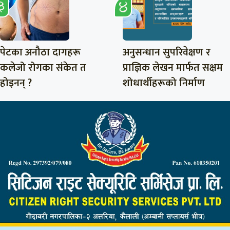
पेटका अनौठा दागहरू
अनुसन्धान सुपरिवेक्षण र
कलेजो रोगका संकेत त
प्राज्ञिक लेखन मार्फत सक्षम
होइनन् ?
शोधार्थीहरूको निर्माण