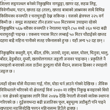
जिल्ला सङ्गमस्थल बनेको निकुञ्जभित्र नागढुङ्गा, खापर दह, सहस्र लिङ्ग,
त्रिवेणीधाम, पाटन, खप्तड दह (ताल), खप्तड बाबाको आश्रमका साथै विभिन्न
किसिमका वनस्पति र चराचुरुङ्गी देख्न सकिन्छ । यसको क्षेत्रफल २२५ वर्ग
किमी छ । समुद्र सतहबाट तीन हजार ५०० मिटरसम्म उचाइमा रहेको
निकुञ्जभित्र ५६७ थरीका वनस्पति र नेपालमा पाइने ८५० मध्ये २६० भन्दा बढी
चराचुरुङ्गी पाइन्छ । एकसय पचास मिटर लम्बाई ५० मिटर चौडाईको खप्तड
दहमा बाह्रै महिना पानीको सतह एकैनासको हुन्छ । यहाँ अन्य ५२ दह छन् ।
निकुञ्जभित्र कस्तुरी, मृग, बँदेल, डाँफे, जरायो, रतुवा, थारल, घोरल, चितुवा, भालु,
बाँदर, ढेडुबाँदर, दुम्सी, खरायोलगायत जङ्गली जनावर पाइन्छन् । प्रकृतिले नै
रमाइलो बनाएको त्यस ठाउँमा ठूल्ठूला घाँसे मैदान, ससाना ढिस्का र रमाइलो
जङ्गल छ ।
त्यहाँ रहेका घाँसे मैदानमा गाई, गोरु, घोडा चर्न आउने गरेको देखिन्छ । जैविक
विविधताले भरिएको यो क्षेत्रलाई विसं २०४० मा राष्ट्रिय निकुञ्ज बनाइएको थियो
। यस क्षेत्रको सुरक्षाका लागि विसं २०४७ देखि नेपाली सेनाको व्यारेक स्थापना
गरिएको छ । दुईसयभन्दा बढी प्रजातिका फूल, बहुमूल्य जडीबुटी पनि पाइने
खप्तडमा मङ्सिरदेखि फागुन महिनासम्म हिउँले ढाक्छ ।