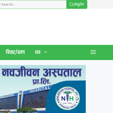
खाेज्नुहाेस
विचार/ब्लग
थप