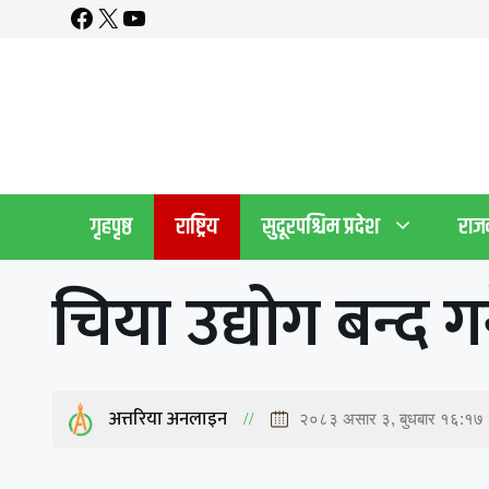
Facebook
X
YouTube
Skip
to
content
गृहपृष्ठ
राष्ट्रिय
सुदूरपश्चिम प्रदेश
राज
चिया उद्योग बन्द गर
अत्तरिया अनलाइन
२०८३ असार ३, बुधबार १६:१७