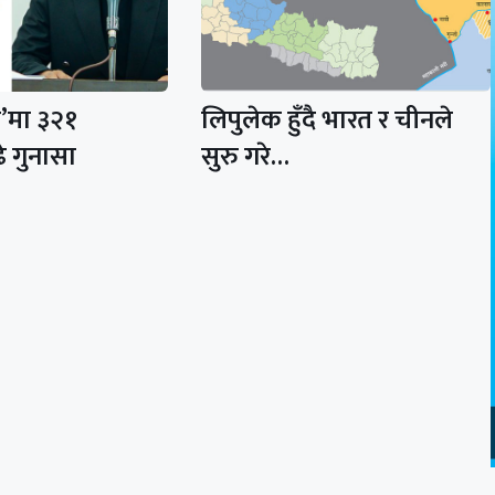
र’मा ३२१
लिपुलेक हुँदै भारत र चीनले
े गुनासा
सुरु गरे…