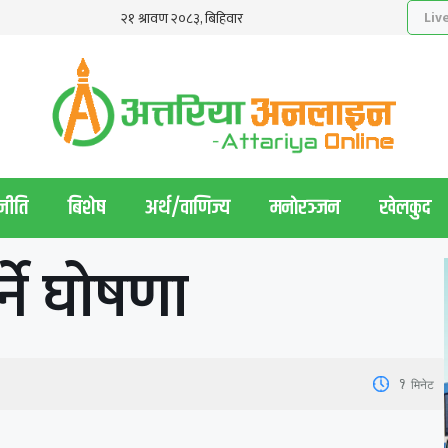
नीति
बिशेष
अर्थ/वाणिज्य
मनाेरञ्जन
खेलकुद
्ने घोषणा
1
मिनेट