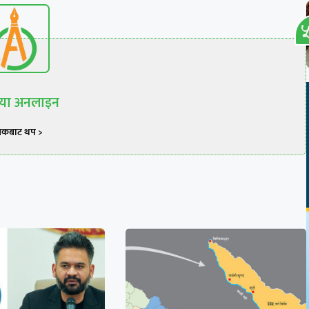
रिया अनलाइन
खकबाट थप >