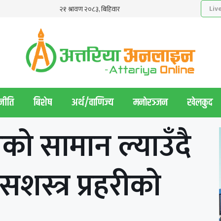
नीति
बिशेष
अर्थ/वाणिज्य
मनाेरञ्जन
खेलकुद
ीको सामान ल्याउँदै
शस्त्र प्रहरीको