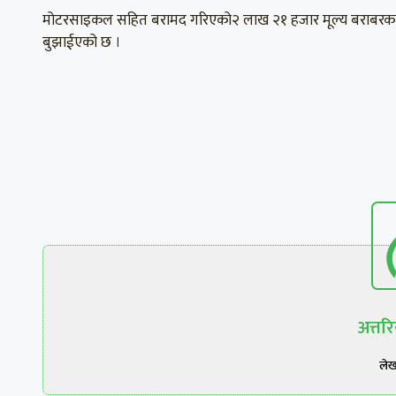
मोटरसाइकल सहित बरामद गरिएको२ लाख २१ हजार मूल्य बराबरका स
बुझाईएको छ ।
अत्त
ले