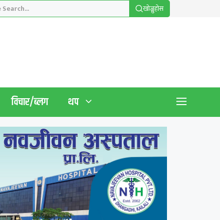
खाेज्नुहाेस
विचार/ब्लग
थप