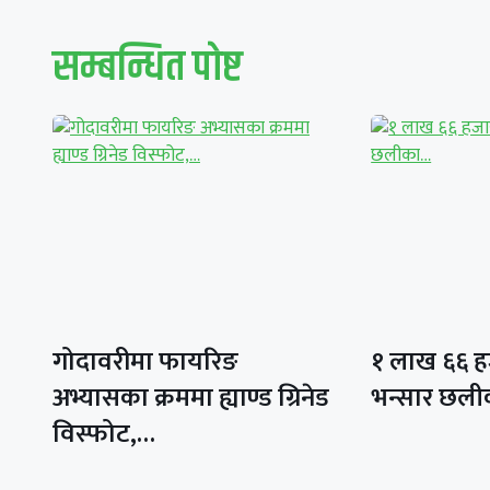
सम्बन्धित पाेष्ट
गोदावरीमा फायरिङ
१ लाख ६६ हज
अभ्यासका क्रममा ह्याण्ड ग्रिनेड
भन्सार छल
विस्फोट,…