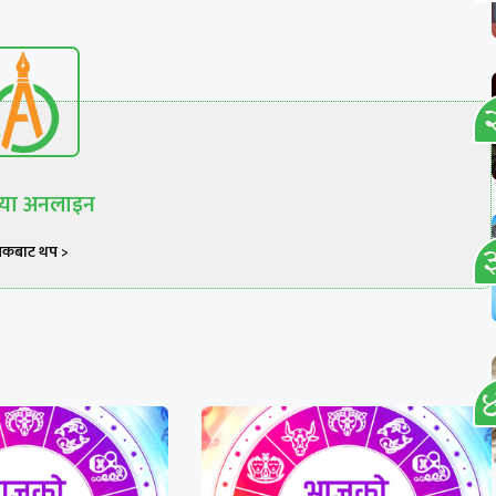
रिया अनलाइन
खकबाट थप >