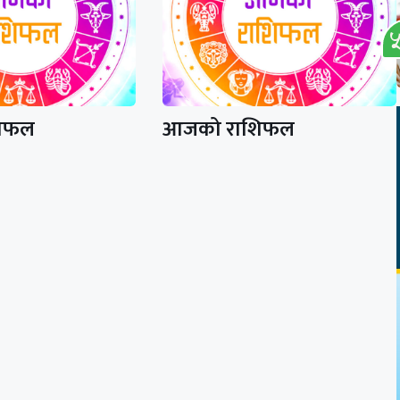
िफल
आजको राशिफल