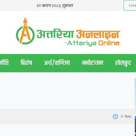
नीति
बिशेष
अर्थ/वाणिज्य
मनाेरञ्जन
खेलकुद
0
मिनेट