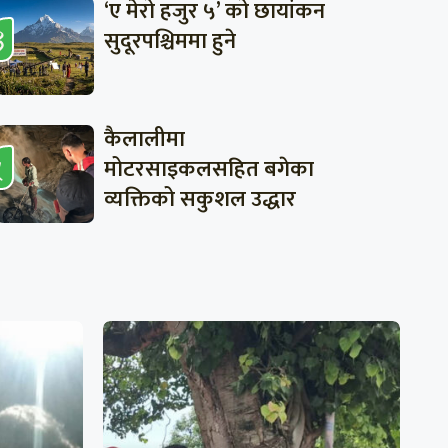
‘ए मेरो हजुर ५’ को छायांकन
सुदूरपश्चिममा हुने
कैलालीमा
मोटरसाइकलसहित बगेका
व्यक्तिको सकुशल उद्धार