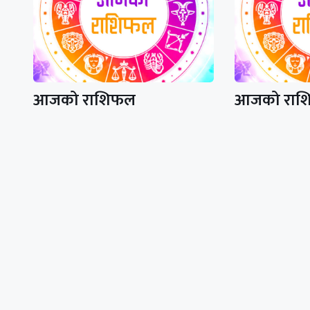
आजको राशिफल
आजको राश