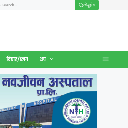
खाेज्नुहाेस
विचार/ब्लग
थप