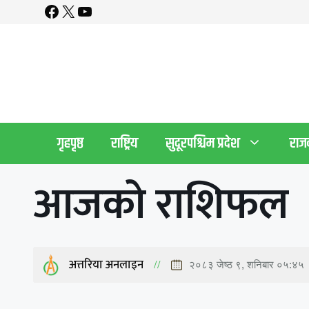
Facebook
X
YouTube
Skip
to
content
गृहपृष्ठ
राष्ट्रिय
सुदूरपश्चिम प्रदेश
राज
आजको राशिफल
अत्तरिया अनलाइन
२०८३ जेष्ठ ९, शनिबार ०५:४५