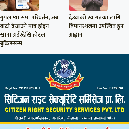
गुगल म्याप्समा परिवर्तन, अब
देउवाको स्वागतका लागि
बाटो देखाउने मात्र होइन
विमानस्थलमा उपस्थित हुन
खाना अर्डरदेखि होटल
आह्वान
बुकिङसम्म