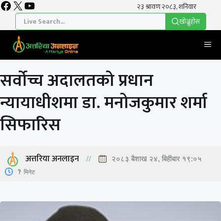
Facebook
X
YouTube
Skip
to
खाेज्नुहाेस
content
Me
सर्वोच्च अदालतको प्रधान
न्यायाधीशमा डा‍. मनोजकुमार शर्मा
सिफारिस
अत्तरिया अनलाइन
२०८३ बैशाख २४, बिहीबार १९:०५
1
मिनेट