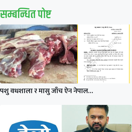
सम्बन्धित पाेष्ट
पशु वधशाला र मासु जाँच ऐन नेपाल…