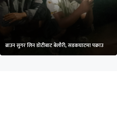
ब्राउन सुगर लिन डोटीबाट बेलौरी, सडकघाटमा पक्राउ