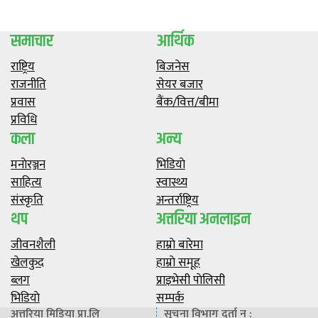
समाचार
आर्थिक
राष्ट्रिय
बिजनेस
राजनीति
सेयर बजार
प्रवास
बैंक/वित्त/बीमा
प्रविधि
कला
अन्य
मनाेरञ्जन
भिडियाे
साहित्य
स्वास्थ्य
संस्कृति
अन्तर्राष्ट्रिय
थप
अत्तरिया अनलाइन
जीवनशैली
हाम्राे बारेमा
खेलकुद
हाम्राे समूह
ब्लग
प्राइभेसी पाेलिसी
भिडियाे
सम्पर्क
अत्तरिया मिडिया प्रा.लि
सूचना विभाग दर्ता न :