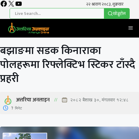
Facebook
X
YouTube
Skip
to
खाेज्नुहाेस
content
Me
बझाङमा सडक किनाराका
पोलहरूमा रिफ्लेक्टिभ स्टिकर टाँस्दै
प्रहरी
अत्तरिया अनलाइन
२०८२ बैशाख ३०, मंगलवार १२:४८
1
मिनेट