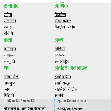
समाचार
आर्थिक
राष्ट्रिय
बिजनेस
राजनीति
सेयर बजार
प्रवास
बैंक/वित्त/बीमा
प्रविधि
कला
अन्य
मनाेरञ्जन
भिडियाे
साहित्य
स्वास्थ्य
संस्कृति
अन्तर्राष्ट्रिय
थप
अत्तरिया अनलाइन
जीवनशैली
हाम्राे बारेमा
खेलकुद
हाम्राे समूह
ब्लग
प्राइभेसी पाेलिसी
भिडियाे
सम्पर्क
अत्तरिया मिडिया प्रा.लि
सूचना विभाग दर्ता न :
गोदावरी ४, अत्तरिया कैलाली
१८१३/०७६/०७७