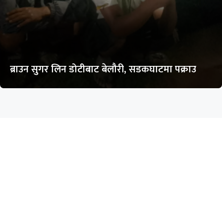
ब्राउन सुगर लिन डोटीबाट बेलौरी, सडकघाटमा पक्राउ