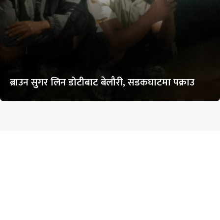
ब्राउन सुगर लिन डोटीबाट बेलौरी, सडकघाटमा पक्राउ