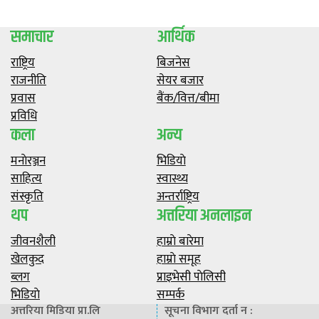
समाचार
आर्थिक
राष्ट्रिय
बिजनेस
राजनीति
सेयर बजार
प्रवास
बैंक/वित्त/बीमा
प्रविधि
कला
अन्य
मनाेरञ्जन
भिडियाे
साहित्य
स्वास्थ्य
संस्कृति
अन्तर्राष्ट्रिय
थप
अत्तरिया अनलाइन
जीवनशैली
हाम्राे बारेमा
खेलकुद
हाम्राे समूह
ब्लग
प्राइभेसी पाेलिसी
भिडियाे
सम्पर्क
अत्तरिया मिडिया प्रा.लि
सूचना विभाग दर्ता न :