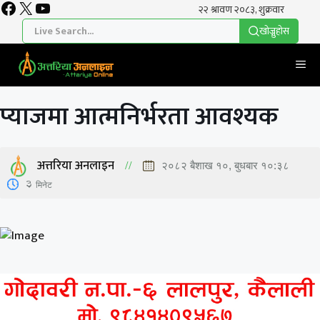
Facebook
X
YouTube
Skip
to
खाेज्नुहाेस
content
Me
प्याजमा आत्मनिर्भरता आवश्यक
अत्तरिया अनलाइन
२०८२ बैशाख १०, बुधबार १०:३८
3
मिनेट