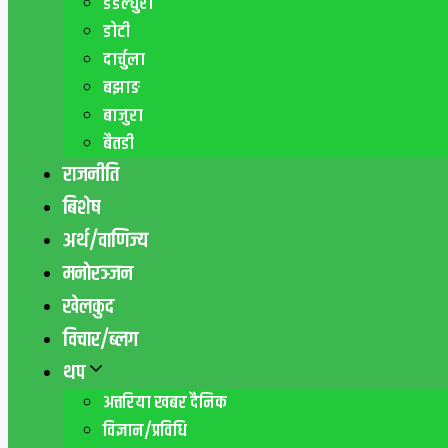
डडेल्धुरा
डाेटी
दार्चुला
बझाङ
बाजुरा
बैतडी
राजनीति
बिशेष
अर्थ/वाणिज्य
मनाेरञ्जन
खेलकुद
विचार/ब्लग
थप
अत्तरिया खबर दैनिक
विज्ञान/प्रविधि