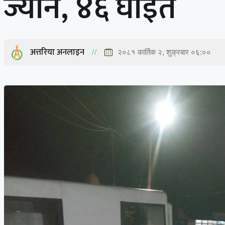
ज्यान, ४६ घाइते
अत्तरिया अनलाइन
२०८१ कार्तिक २, शुक्रबार ०६:००