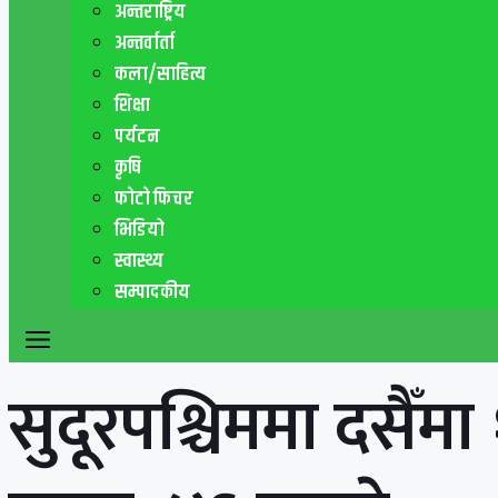
अन्तराष्ट्रिय
अन्तर्वार्ता
कला/साहित्य
शिक्षा
पर्यटन
कृषि
फाेटाे फिचर
भिडियो
स्वास्थ्य
सम्पादकीय
सुदूरपश्चिममा दसैँम