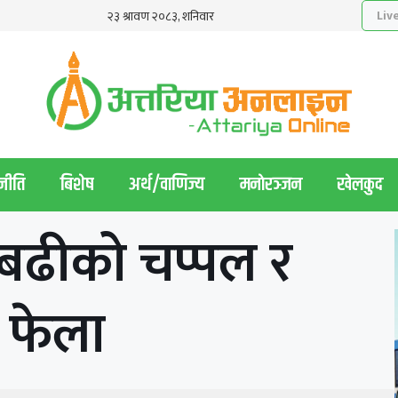
नीति
बिशेष
अर्थ/वाणिज्य
मनाेरञ्जन
खेलकुद
बढीको चप्पल र
र फेला