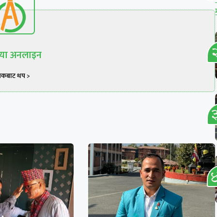
रिया अनलाइन
खकबाट थप >