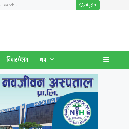
खाेज्नुहाेस
विचार/ब्लग
थप