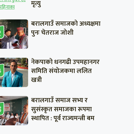
मृत्यु
बरालगाउँ समाजको अध्यक्षमा
पुनः चेतराज जोशी
नेकपाको धनगढी उपमहानगर
समिति संयोजकमा ललित
खत्री
बरालगाउँ समाज सभ्य र
सुसंस्कृत समाजका रूपमा
स्थापित : पूर्व राज्यमन्त्री बम