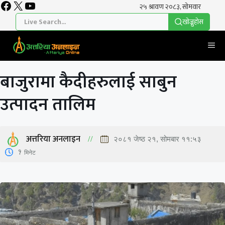
Facebook
X
YouTube
Skip
to
खाेज्नुहाेस
content
Me
बाजुरामा कैदीहरुलाई साबुन
उत्पादन तालिम
अत्तरिया अनलाइन
२०८१ जेष्ठ २१, सोमबार ११:५३
1
मिनेट