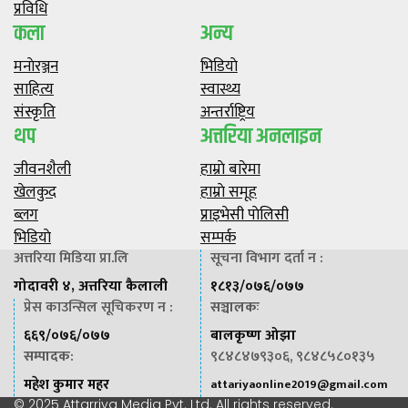
प्रविधि
कला
अन्य
मनाेरञ्जन
भिडियाे
साहित्य
स्वास्थ्य
संस्कृति
अन्तर्राष्ट्रिय
थप
अत्तरिया अनलाइन
जीवनशैली
हाम्राे बारेमा
खेलकुद
हाम्राे समूह
ब्लग
प्राइभेसी पाेलिसी
भिडियाे
सम्पर्क
अत्तरिया मिडिया प्रा.लि
सूचना विभाग दर्ता न :
गोदावरी ४, अत्तरिया कैलाली
१८१३/०७६/०७७
प्रेस काउन्सिल सूचिकरण न :
सञ्चालकः
६६९/०७६/०७७
बालकृष्ण ओझा
सम्पादक
:
९८४८४७९३०६, ९८४८५८०१३५
महेश कुमार महर
attariyaonline2019@gmail.com
© 2025 Attarriya Media Pvt. Ltd. All rights reserved.