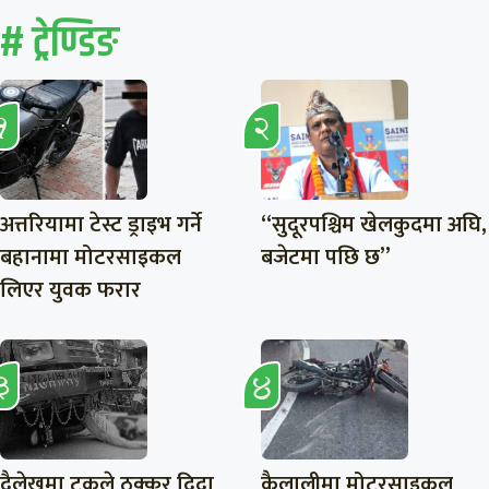
# ट्रेण्डिङ
अत्तरियामा टेस्ट ड्राइभ गर्ने
“सुदूरपश्चिम खेलकुदमा अघि,
बहानामा मोटरसाइकल
बजेटमा पछि छ”
लिएर युवक फरार
दैलेखमा ट्रकले ठक्कर दिदा
कैलालीमा मोटरसाइकल