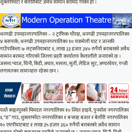
शुक्लाफाटा र बेलौरीबाट अवैध सामान बरामद गरेको हो ।
धनगढी उपमहानगरपालिका – २ ट्राफिक चौराह, धनगढी उपमहानगरपालिका
४ बसपार्क, धनगढी उपमहानगरपालिका १० चकमेली घाट र जानकी
गाउँपाकिला ७ लट्कनियाबाट १, लाख ३३ हजार ३४० रुपैयाँ बराबरको अवैध
सामान बरामद गरिएको जिल्ला प्रहरी कार्यालय कैलालीले जनाएको छ ।
जसमा प्याज, चिनी, बिडी, अचार, मसला, सुर्ती, लेडिज सुट, अण्डरवेयर, गन्जी
लगायतका सामानहरु रहेका छन ।
यस्तै कञ्चनपुरको भिमदत्त नगरपालिका १० स्थित हाइवे, पुनर्वास नगरपालिका
६ “ङ” गाउ, शुक्लाफाँटा नगरपालिका १ बन्साह बजार र बेलौरी नगरपालिका
१० एमपीघाटबाट १ लाख ३५ हजार ३६० रुपैयाँ बराबरको अवैध सामान