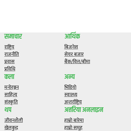
समाचार
आर्थिक
राष्ट्रिय
बिजनेस
राजनीति
सेयर बजार
प्रवास
बैंक/वित्त/बीमा
प्रविधि
कला
अन्य
मनाेरञ्जन
भिडियाे
साहित्य
स्वास्थ्य
संस्कृति
अन्तर्राष्ट्रिय
थप
अत्तरिया अनलाइन
जीवनशैली
हाम्राे बारेमा
खेलकुद
हाम्राे समूह