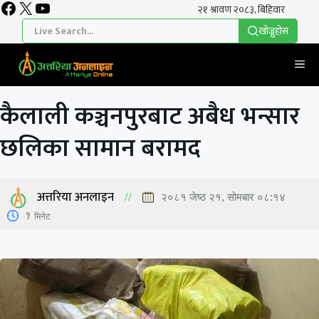
Facebook
X
YouTube
Skip
to
खाेज्नुहाेस
content
Me
कैलाली कञ्चनपुरबाट अबैध भन्सार
छलिका सामान बरामद
अत्तरिया अनलाइन
२०८१ जेष्ठ २१, सोमबार ०८:१४
1
मिनेट