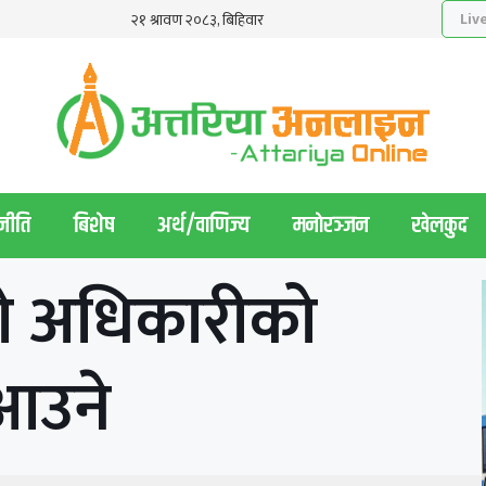
नीति
बिशेष
अर्थ/वाणिज्य
मनाेरञ्जन
खेलकुद
यो अधिकारीको
आउने