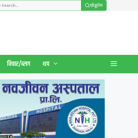
खाेज्नुहाेस
विचार/ब्लग
थप