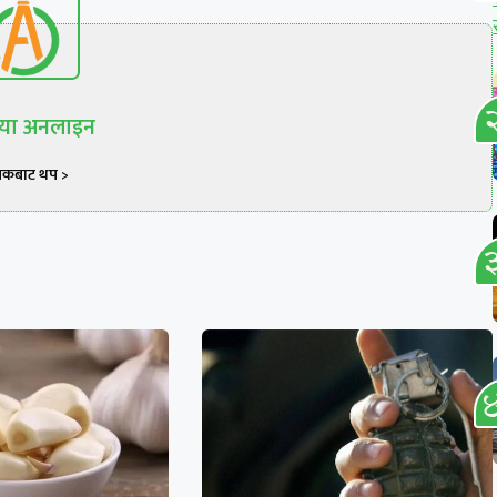
रिया अनलाइन
खकबाट थप >