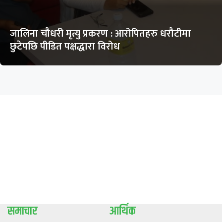
जालिना चौधरी मृत्यु प्रकरण : आरोपितहरु धरौटीमा
छुटेपछि पीडित पक्षद्धारा विरोध
समाचार
आर्थिक