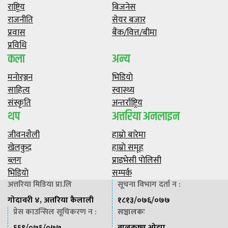
राष्ट्रिय
बिजनेस
राजनीति
सेयर बजार
प्रवास
बैंक/वित्त/बीमा
प्रविधि
कला
अन्य
मनाेरञ्जन
भिडियाे
साहित्य
स्वास्थ्य
संस्कृति
अन्तर्राष्ट्रिय
थप
अत्तरिया अनलाइन
जीवनशैली
हाम्राे बारेमा
खेलकुद
हाम्राे समूह
ब्लग
प्राइभेसी पाेलिसी
भिडियाे
सम्पर्क
अत्तरिया मिडिया प्रा.लि
सूचना विभाग दर्ता न :
गोदावरी ४, अत्तरिया कैलाली
१८१३/०७६/०७७
प्रेस काउन्सिल सूचिकरण न :
सञ्चालकः
६६९/०७६/०७७
बालकृष्ण ओझा