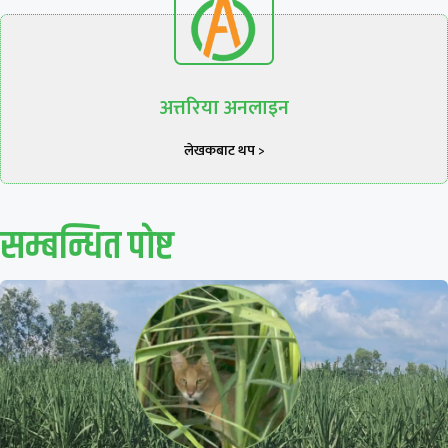
अत्तरिया अनलाइन
लेखकबाट थप >
सम्बन्धित पाेष्ट