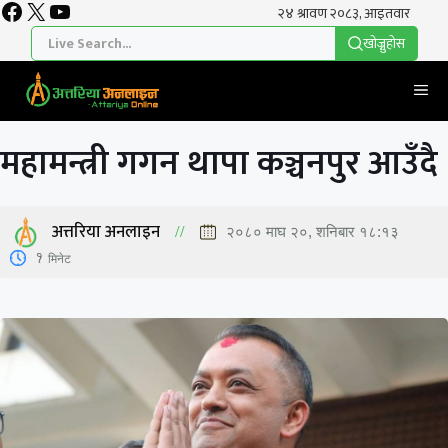
Facebook
X
YouTube
Skip
to
खाेज्नुहाेस
content
Me
महामन्त्री गगन थापा कञ्चनपुर आउँदै
अत्तरिया अनलाइन
२०८० माघ २०, शनिबार १८:१३
1
मिनेट