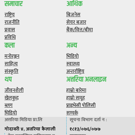
समाचार
आर्थिक
राष्ट्रिय
बिजनेस
राजनीति
सेयर बजार
प्रवास
बैंक/वित्त/बीमा
प्रविधि
कला
अन्य
मनाेरञ्जन
भिडियाे
साहित्य
स्वास्थ्य
संस्कृति
अन्तर्राष्ट्रिय
थप
अत्तरिया अनलाइन
जीवनशैली
हाम्राे बारेमा
खेलकुद
हाम्राे समूह
ब्लग
प्राइभेसी पाेलिसी
भिडियाे
सम्पर्क
अत्तरिया मिडिया प्रा.लि
सूचना विभाग दर्ता न :
गोदावरी ४, अत्तरिया कैलाली
१८१३/०७६/०७७