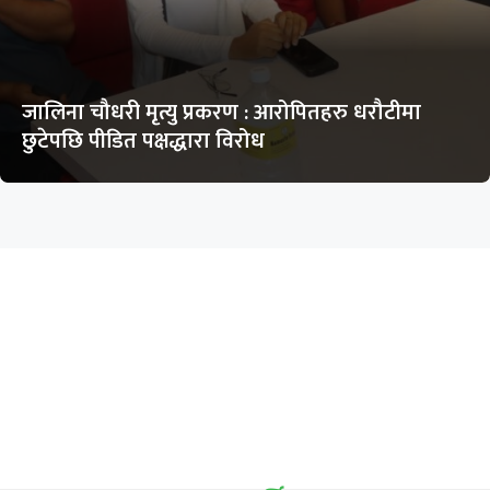
जालिना चौधरी मृत्यु प्रकरण : आरोपितहरु धरौटीमा
छुटेपछि पीडित पक्षद्धारा विरोध