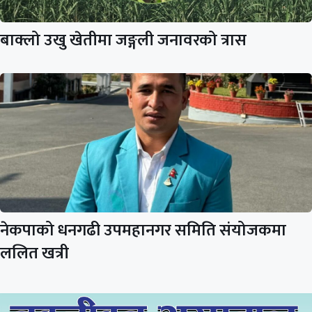
बाक्लो उखु खेतीमा जङ्गली जनावरको त्रास
नेकपाको धनगढी उपमहानगर समिति संयोजकमा
ललित खत्री