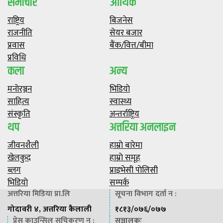
समाचार
आर्थिक
राष्ट्रिय
बिजनेस
राजनीति
सेयर बजार
प्रवास
बैंक/वित्त/बीमा
प्रविधि
कला
अन्य
मनाेरञ्जन
भिडियाे
साहित्य
स्वास्थ्य
संस्कृति
अन्तर्राष्ट्रिय
थप
अत्तरिया अनलाइन
जीवनशैली
हाम्राे बारेमा
खेलकुद
हाम्राे समूह
ब्लग
प्राइभेसी पाेलिसी
भिडियाे
सम्पर्क
अत्तरिया मिडिया प्रा.लि
सूचना विभाग दर्ता न :
गोदावरी ४, अत्तरिया कैलाली
१८१३/०७६/०७७
प्रेस काउन्सिल सूचिकरण न :
सञ्चालकः