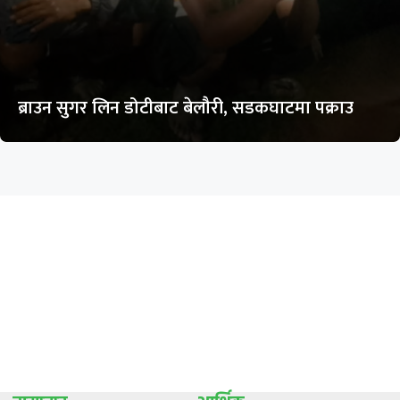
ब्राउन सुगर लिन डोटीबाट बेलौरी, सडकघाटमा पक्राउ