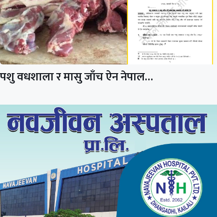
पशु वधशाला र मासु जाँच ऐन नेपाल…