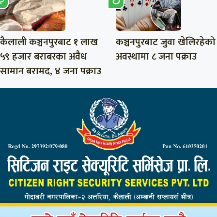
कैलाली कञ्चनपुरबाट १ लाख
कञ्चनपुरबाट जुवा खेलिरहेको
५९ हजार बराबरका अवैध
अवस्थामा ८ जना पक्राउ
सामान बरामद, ४ जना पक्राउ