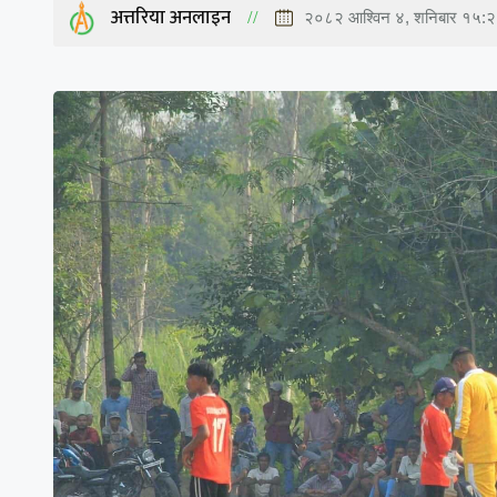
अत्तरिया अनलाइन
२०८२ आश्विन ४, शनिबार १५: