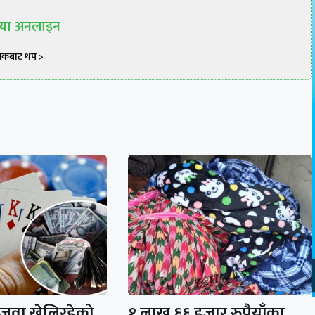
रिया अनलाइन
खकबाट थप >
 जुवा खेलिरहेको
१ लाख ६६ हजार रुपैयाँका