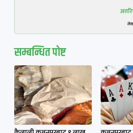
अत्त
ले
सम्बन्धित पाेष्ट
कैलाली कञ्चनपुरबाट १ लाख
कञ्चनपुरबाट