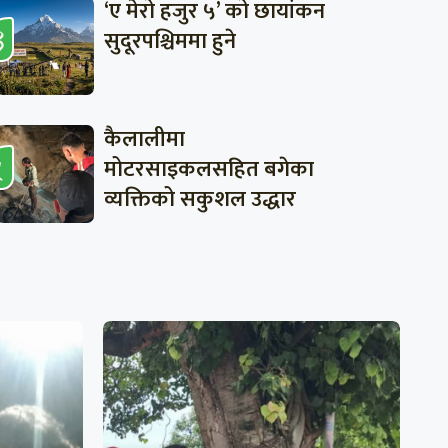
‘ए मेरो हजुर ५’ को छायांकन
सुदूरपश्चिममा हुने
कैलालीमा
मोटरसाइकलसहित बगेका
व्यक्तिको सकुशल उद्धार