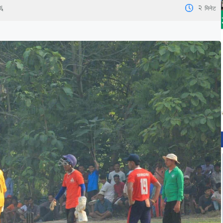
2
मिनेट
२६