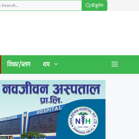
खाेज्नुहाेस
विचार/ब्लग
थप