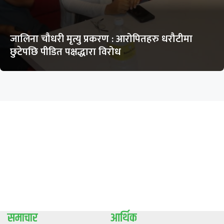
जालिना चौधरी मृत्यु प्रकरण : आरोपितहरु धरौटीमा
छुटेपछि पीडित पक्षद्धारा विरोध
समाचार
आर्थिक