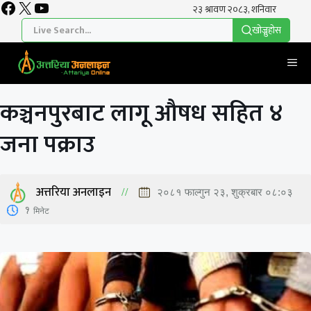
Facebook
X
YouTube
Skip
to
खाेज्नुहाेस
content
Me
कञ्चनपुरबाट लागू औषध सहित ४
जना पक्राउ
अत्तरिया अनलाइन
२०८१ फाल्गुन २३, शुक्रबार ०८:०३
1
मिनेट