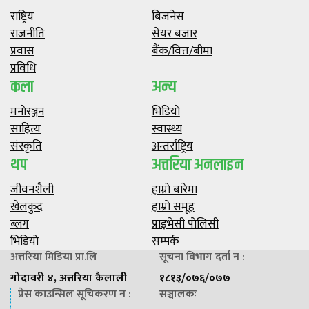
राष्ट्रिय
बिजनेस
राजनीति
सेयर बजार
प्रवास
बैंक/वित्त/बीमा
प्रविधि
कला
अन्य
मनाेरञ्जन
भिडियाे
साहित्य
स्वास्थ्य
संस्कृति
अन्तर्राष्ट्रिय
थप
अत्तरिया अनलाइन
जीवनशैली
हाम्राे बारेमा
खेलकुद
हाम्राे समूह
ब्लग
प्राइभेसी पाेलिसी
भिडियाे
सम्पर्क
अत्तरिया मिडिया प्रा.लि
सूचना विभाग दर्ता न :
गोदावरी ४, अत्तरिया कैलाली
१८१३/०७६/०७७
प्रेस काउन्सिल सूचिकरण न :
सञ्चालकः