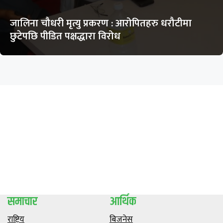
जालिना चौधरी मृत्यु प्रकरण : आरोपितहरु धरौटीमा
छुटेपछि पीडित पक्षद्धारा विरोध
समाचार
आर्थिक
राष्ट्रिय
बिजनेस