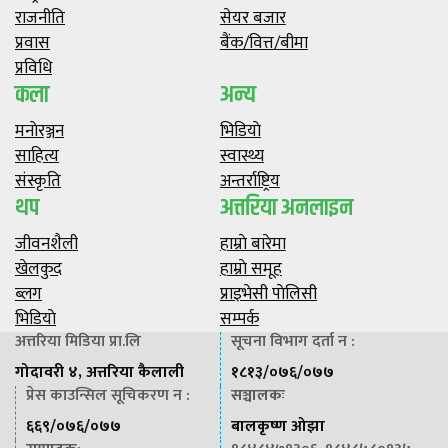
राजनीति
सेयर बजार
प्रवास
बैंक/वित्त/बीमा
प्रविधि
कला
अन्य
मनाेरञ्जन
भिडियाे
साहित्य
स्वास्थ्य
संस्कृति
अन्तर्राष्ट्रिय
थप
अत्तरिया अनलाइन
जीवनशैली
हाम्राे बारेमा
खेलकुद
हाम्राे समूह
ब्लग
प्राइभेसी पाेलिसी
भिडियाे
सम्पर्क
अत्तरिया मिडिया प्रा.लि
सूचना विभाग दर्ता न :
गोदावरी ४, अत्तरिया कैलाली
१८१३/०७६/०७७
प्रेस काउन्सिल सूचिकरण न :
सञ्चालकः
६६९/०७६/०७७
बालकृष्ण ओझा