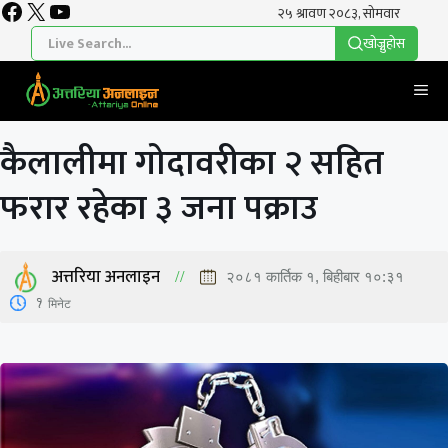
Facebook
X
YouTube
Skip
to
खाेज्नुहाेस
content
Me
कैलालीमा गोदावरीका २ सहित
फरार रहेका ३ जना पक्राउ
अत्तरिया अनलाइन
२०८१ कार्तिक १, बिहीबार १०:३१
1
मिनेट