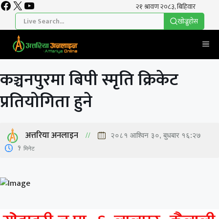
Facebook
X
YouTube
Skip
to
खाेज्नुहाेस
content
Me
कञ्चनपुरमा बिपी स्मृति क्रिकेट
प्रतियोगिता हुने
अत्तरिया अनलाइन
२०८१ आश्विन ३०, बुधबार १६:२७
1
मिनेट