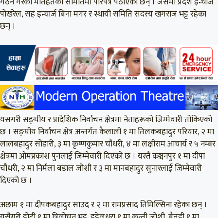
गठन गरेको मातहतका समितिमा परिपत्र पठाएका छन् । जसमा प्रदेश इन्चार्ज
पोखरेल, सह इन्चार्ज बिना मगर र स्थायी समिति सदस्य खगराज भट्ट रहेका
छन् ।
यसगरी सङ्घीय र प्रादेशिक निर्वाचन क्षेत्रमा नेताहरूको जिम्मेवारी तोकिएको
छ । सङ्घीय निर्वाचन क्षेत्र अन्तर्गत कैलाली १ मा तिलकबहादुर परियार, २ मा
लालबहादुर सोडारी, ३ मा कृष्णकुमार चौधरी, ४ मा लक्षीराम आचार्य र ५ नम्बर
क्षेत्रमा ओमप्रकाश पुनलाई जिम्मेवारी दिएको छ । यस्तै कञ्चनपुर १ मा दीपा
चौधरी, २ मा निर्मला बडाल जोशी र ३ मा मानबहादुर सुनारलाई जिम्मेवारी
दिएको छ ।
अछाम १ मा दीपकबहादुर साउद र २ मा रामप्रसाद तिमिल्सिना रहेका छन् ।
यसैगरी डोटी १ मा त्रिलोचन भट्ट, डडेलधुरा १ मा कुन्ती जोशी, बैतडी १ मा