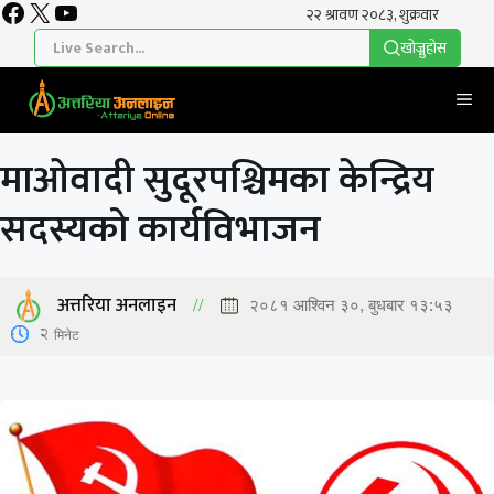
Facebook
X
YouTube
Skip
to
खाेज्नुहाेस
content
Me
माओवादी सुदूरपश्चिमका केन्द्रिय
सदस्यको कार्यविभाजन
अत्तरिया अनलाइन
२०८१ आश्विन ३०, बुधबार १३:५३
2
मिनेट