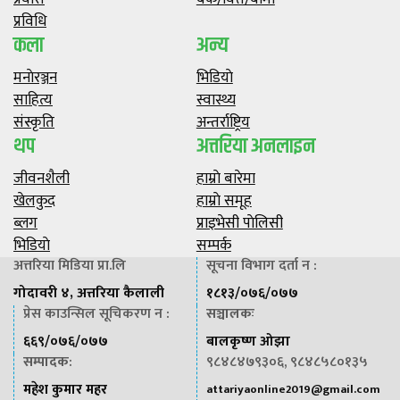
प्रविधि
कला
अन्य
मनाेरञ्जन
भिडियाे
साहित्य
स्वास्थ्य
संस्कृति
अन्तर्राष्ट्रिय
थप
अत्तरिया अनलाइन
जीवनशैली
हाम्राे बारेमा
खेलकुद
हाम्राे समूह
ब्लग
प्राइभेसी पाेलिसी
भिडियाे
सम्पर्क
अत्तरिया मिडिया प्रा.लि
सूचना विभाग दर्ता न :
गोदावरी ४, अत्तरिया कैलाली
१८१३/०७६/०७७
प्रेस काउन्सिल सूचिकरण न :
सञ्चालकः
६६९/०७६/०७७
बालकृष्ण ओझा
सम्पादक
:
९८४८४७९३०६, ९८४८५८०१३५
महेश कुमार महर
attariyaonline2019@gmail.com