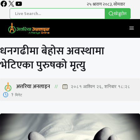
Facebook
X
YouTube
Skip
to
खाेज्नुहाेस
content
Me
धनगढीमा बेहोस अवस्थामा
भेटिएका पुरुषको मृत्यु
अत्तरिया अनलाइन
२०८१ आश्विन २६, शनिबार १८:२८
1
मिनेट