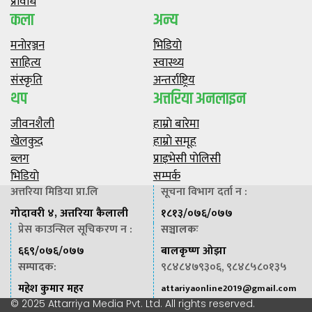
प्रविधि
कला
अन्य
मनाेरञ्जन
भिडियाे
साहित्य
स्वास्थ्य
संस्कृति
अन्तर्राष्ट्रिय
थप
अत्तरिया अनलाइन
जीवनशैली
हाम्राे बारेमा
खेलकुद
हाम्राे समूह
ब्लग
प्राइभेसी पाेलिसी
भिडियाे
सम्पर्क
अत्तरिया मिडिया प्रा.लि
सूचना विभाग दर्ता न :
गोदावरी ४, अत्तरिया कैलाली
१८१३/०७६/०७७
प्रेस काउन्सिल सूचिकरण न :
सञ्चालकः
६६९/०७६/०७७
बालकृष्ण ओझा
सम्पादक
:
९८४८४७९३०६, ९८४८५८०१३५
महेश कुमार महर
attariyaonline2019@gmail.com
© 2025 Attarriya Media Pvt. Ltd. All rights reserved.