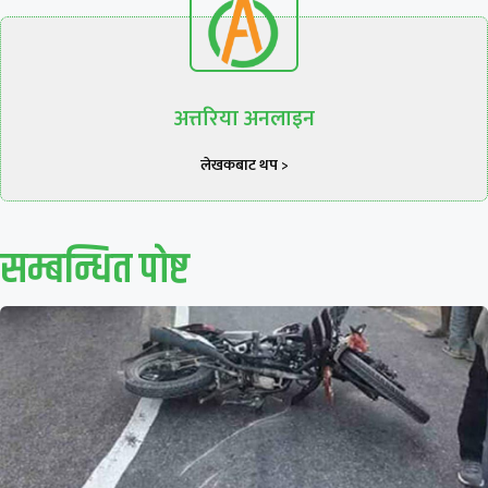
अत्तरिया अनलाइन
लेखकबाट थप >
सम्बन्धित पाेष्ट