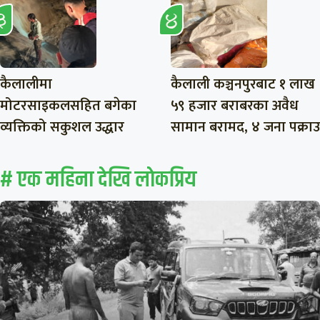
कैलालीमा
कैलाली कञ्चनपुरबाट १ लाख
मोटरसाइकलसहित बगेका
५९ हजार बराबरका अवैध
व्यक्तिको सकुशल उद्धार
सामान बरामद, ४ जना पक्राउ
# एक महिना देखि लाेकप्रिय