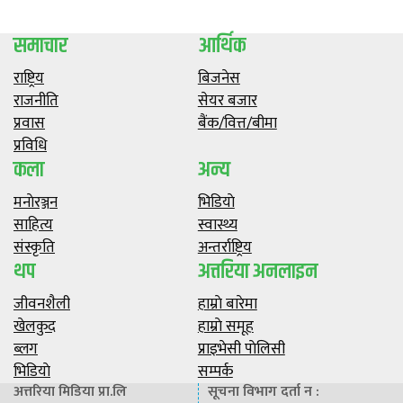
समाचार
आर्थिक
राष्ट्रिय
बिजनेस
राजनीति
सेयर बजार
प्रवास
बैंक/वित्त/बीमा
प्रविधि
कला
अन्य
मनाेरञ्जन
भिडियाे
साहित्य
स्वास्थ्य
संस्कृति
अन्तर्राष्ट्रिय
थप
अत्तरिया अनलाइन
जीवनशैली
हाम्राे बारेमा
खेलकुद
हाम्राे समूह
ब्लग
प्राइभेसी पाेलिसी
भिडियाे
सम्पर्क
अत्तरिया मिडिया प्रा.लि
सूचना विभाग दर्ता न :