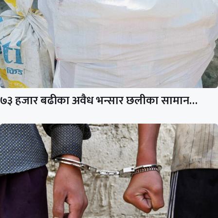
७३ हजार बढीका अवैध भन्सार छलीका सामान…