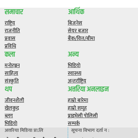
समाचार
आर्थिक
राष्ट्रिय
बिजनेस
राजनीति
सेयर बजार
प्रवास
बैंक/वित्त/बीमा
प्रविधि
कला
अन्य
मनाेरञ्जन
भिडियाे
साहित्य
स्वास्थ्य
संस्कृति
अन्तर्राष्ट्रिय
थप
अत्तरिया अनलाइन
जीवनशैली
हाम्राे बारेमा
खेलकुद
हाम्राे समूह
ब्लग
प्राइभेसी पाेलिसी
भिडियाे
सम्पर्क
अत्तरिया मिडिया प्रा.लि
सूचना विभाग दर्ता न :