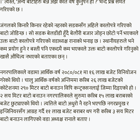
।’ त्यस्तै, ‘अन्य बाटाहरु बन्न अझै कति वर्ष कुर्नुपर्ने हो ?’ भन्दै प्रश्न समेत
गरिएको छ ।
जंगलको किनारै किनार रहेको नहरको सडकसँग अहिले कालोपत्रे गरिएको
बाटो जोडिन्छ । सो सडक बेलडाँडी हुँदै बेलौरी बजार जोड्न छोटो पर्ने भएकाले
उक्त बाटो कालोपत्रे गरिएको वडाध्यक्ष रानाको भनाइ छ । स्थानीयहरुले भने
कम प्रयोग हुने र बस्ती पनि एकदमै कम भएकाले उक्त बाटो कालोपत्रे गरिनुको
खासै औचित्य नभएको बताएका छन् ।
नगरपालिकाले वडामा आर्थिक वर्ष २०८०/०८१ मा १६ लाख बजेट विनियोजन
गरेको थियो । चालु आर्थिक वर्षको अन्तिममा करिब २६ लाख बजेटको
कोटेशनमा २९० मिटर बाटो बनाउन विपि कन्ट्रक्सनलाई जिम्मा दिइएको हो ।
२ सय मिटर बाटो बनाउन नगरपालिकाले सुरुमा करिब १५ लाख बराबरको
बजेट छुट्याएको थियो । त्यत्तिले बाटो अधुरो नै रहने भएपछि नगरप्रमुख र
इन्जिनियरसँग आग्रह गर्दै ११ लाख बजेट बराबर थप गरी करिब ३ सय मिटर
बाटो बनाउन लागिएको वडा अध्यक्ष रानाले बताए ।