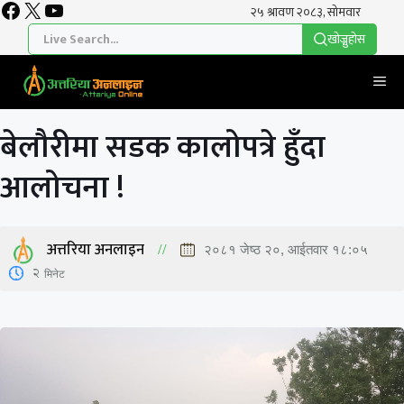
Facebook
X
YouTube
Skip
to
खाेज्नुहाेस
content
Me
बेलौरीमा सडक कालोपत्रे हुँदा
आलोचना !
अत्तरिया अनलाइन
२०८१ जेष्ठ २०, आईतवार १८:०५
2
मिनेट