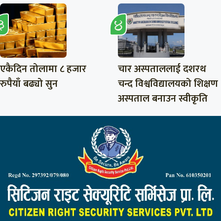
एकैदिन तोलामा ८ हजार
चार अस्पताललाई दशरथ
रुपैयाँ बढ्यो सुन
चन्द विश्वविद्यालयको शिक्षण
अस्पताल बनाउन स्वीकृति