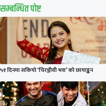
सम्बन्धित पाेष्ट
५१ दिनमा सकियो ‘चिरञ्जीवी भवः’ को छायाङ्कन