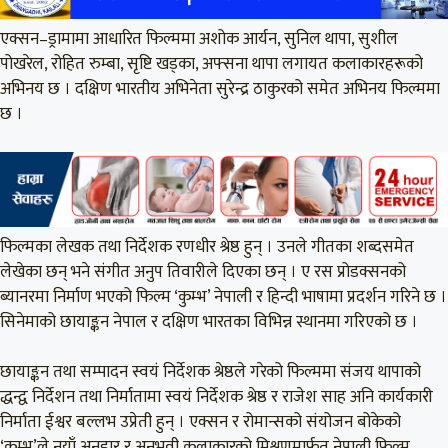
एक्सन–ड्रामामा आधारित फिल्ममा अशोक आर्यन, सुनिल थापा, सुशील
पोखरेल, रोहित रुम्बा, सृष्टि खड्का, अफ्सना थापा लगायत कलाकारहरूको
अभिनय छ । दक्षिण भारतीय अभिनेता सुरेन्द्र ठाकुरको समेत अभिनय फिल्ममा
छ ।
फिल्मका लेखक तथा निर्देशक रणधीर श्रेष्ठ हुन् । उनले गीतका शब्दसमेत
लेखेका छन् भने संगीत अनुप तिवारीले दिएका छन् । ए रस प्रोडक्सनको
ब्यानरमा निर्माण भएको फिल्म ‘कुम्भ’ नेपाली र हिन्दी भाषामा प्रदर्शन गरिने छ ।
सिनेमाको छायाङ्कन नेपाल र दक्षिण भारतका विभिन्न स्थानमा गरिएको छ ।
छायाङ्कन तथा सम्पादन स्वयं निर्देशक श्रेष्ठले गरेको फिल्ममा संजय थापाको
द्धन्द्व निर्देशन तथा निर्मातामा स्वयं निर्देशक श्रेष्ठ र राजेश साह अनि कार्यकारी
निर्माता ईश्वर बल्लभ उप्रेती हुन् । एक्सन र रोमान्सको संयोजन बोकेको
‘कुम्भ’ले नयाँ अनुहार र अनुभवी कलाकारको मिश्रणमार्फत नेपाली फिल्म