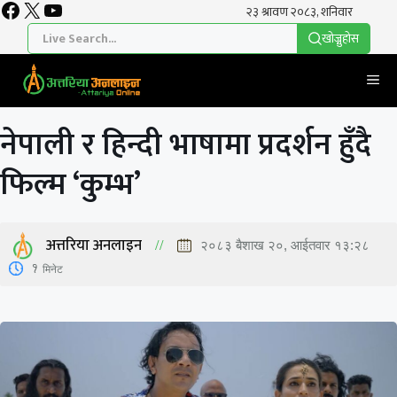
Facebook
X
YouTube
Skip
to
खाेज्नुहाेस
content
Me
नेपाली र हिन्दी भाषामा प्रदर्शन हुँदै
फिल्म ‘कुम्भ’
अत्तरिया अनलाइन
२०८३ बैशाख २०, आईतवार १३:२८
1
मिनेट