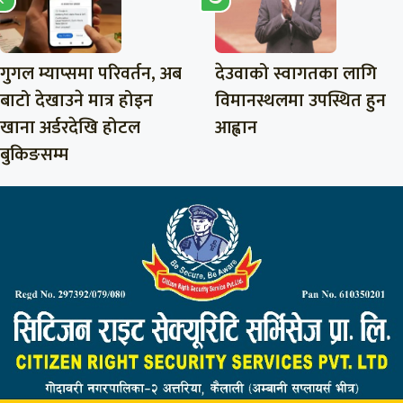
गुगल म्याप्समा परिवर्तन, अब
देउवाको स्वागतका लागि
बाटो देखाउने मात्र होइन
विमानस्थलमा उपस्थित हुन
खाना अर्डरदेखि होटल
आह्वान
बुकिङसम्म