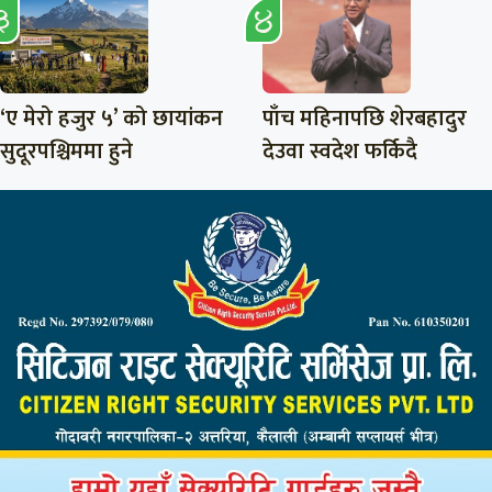
‘ए मेरो हजुर ५’ को छायांकन
पाँच महिनापछि शेरबहादुर
सुदूरपश्चिममा हुने
देउवा स्वदेश फर्किदै