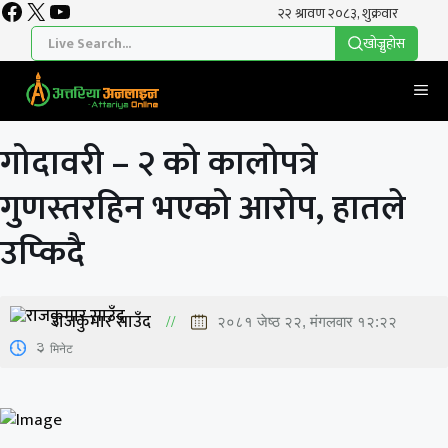
Facebook
X
YouTube
Skip
to
खाेज्नुहाेस
content
Me
गोदावरी – २ को कालोपत्रे
गुणस्तरहिन भएको आरोप, हातले
उप्किदै
राजकुमार साउँद
२०८१ जेष्ठ २२, मंगलवार १२:२२
3
मिनेट