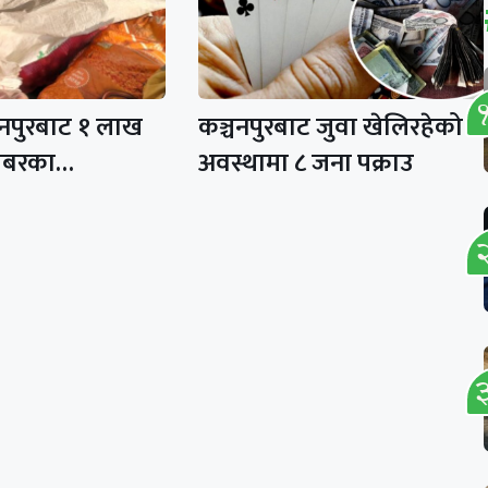
चनपुरबाट १ लाख
कञ्चनपुरबाट जुवा खेलिरहेको
राबरका…
अवस्थामा ८ जना पक्राउ