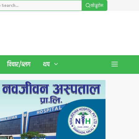
खाेज्नुहाेस
विचार/ब्लग
थप