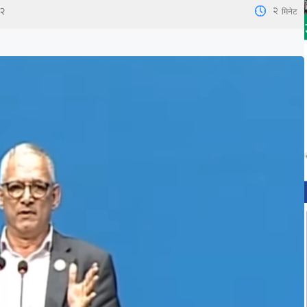
2
मिनेट
४२