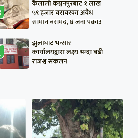
कैलाली कञ्चनपुरबाट १ लाख
५९ हजार बराबरका अवैध
सामान बरामद, ४ जना पक्राउ
झुलाघाट भन्सार
कार्यालयद्वारा लक्ष्य भन्दा बढी
राजश्व संकलन