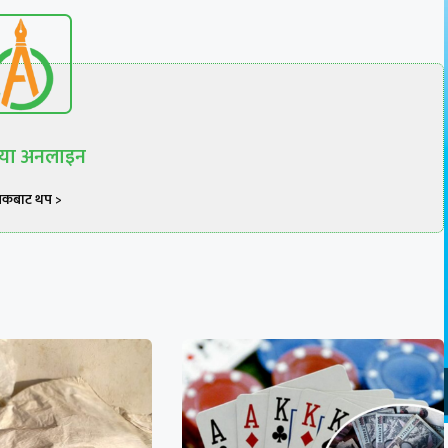
रिया अनलाइन
खकबाट थप >