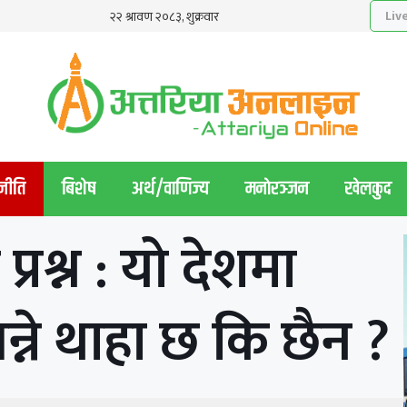
नीति
बिशेष
अर्थ/वाणिज्य
मनाेरञ्जन
खेलकुद
रश्न : यो देशमा
न्ने थाहा छ कि छैन ?