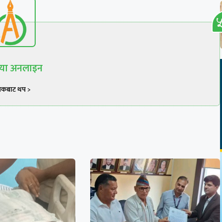
रिया अनलाइन
खकबाट थप >