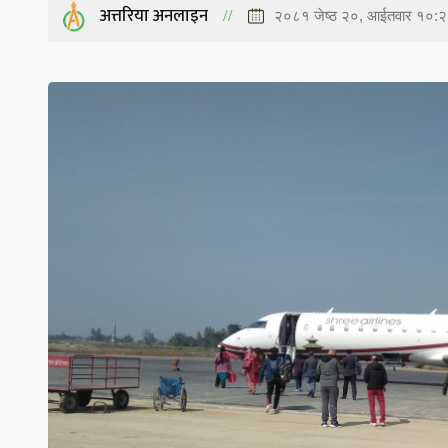
अत्तरिया अनलाइन
२०८१ जेष्ठ २०, आईतवार १०: