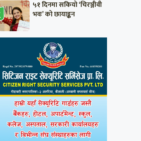
५१ दिनमा सकियो ‘चिरञ्जीवी
भवः’ को छायाङ्कन