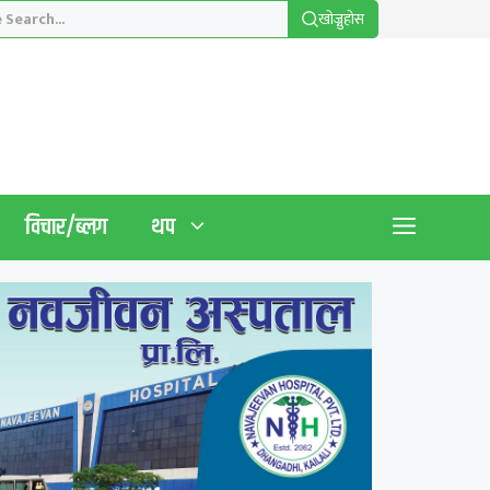
खाेज्नुहाेस
विचार/ब्लग
थप