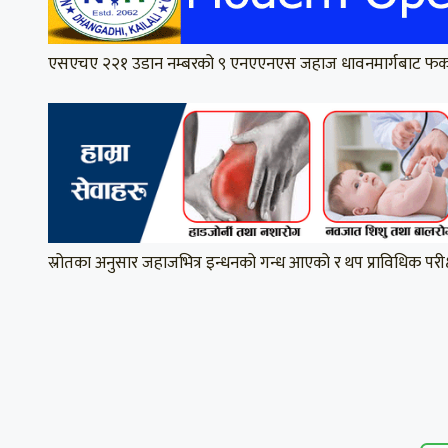
एसएचए २२१ उडान नम्बरको ९ एनएएनएस जहाज धावनमार्गबाट फर्काइ
स्रोतका अनुसार जहाजभित्र इन्धनको गन्ध आएको र थप प्राविधिक पर