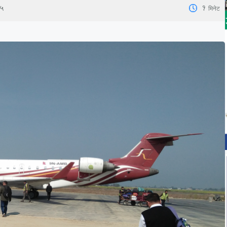
1
मिनेट
२५