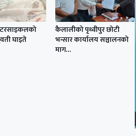
ोटरसाइकलको
कैलालीको पृथ्वीपुर छोटी
वती घाइते
भन्सार कार्यालय सञ्चालनको
माग…