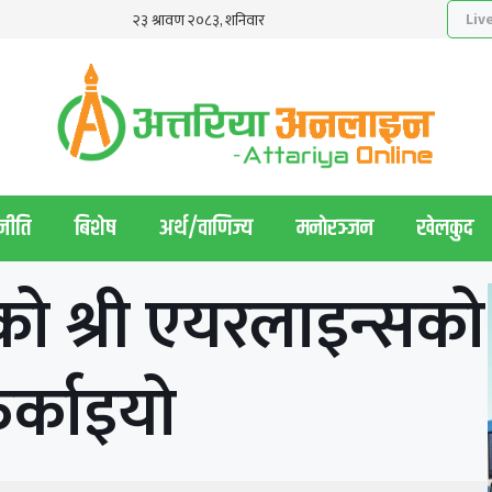
नीति
बिशेष
अर्थ/वाणिज्य
मनाेरञ्जन
खेलकुद
ो श्री एयरलाइन्सको
र्काइयो