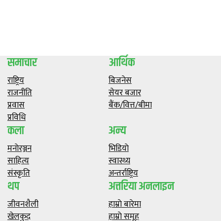
समाचार
आर्थिक
राष्ट्रिय
बिजनेस
राजनीति
सेयर बजार
प्रवास
बैंक/वित्त/बीमा
प्रविधि
कला
अन्य
मनाेरञ्जन
भिडियाे
साहित्य
स्वास्थ्य
संस्कृति
अन्तर्राष्ट्रिय
थप
अत्तरिया अनलाइन
जीवनशैली
हाम्राे बारेमा
खेलकुद
हाम्राे समूह