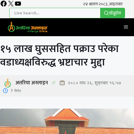
Facebook
X
YouTube
Skip
to
खाेज्नुहाेस
content
Me
१५ लाख घुससहित पक्राउ परेका
वडाध्यक्षविरुद्ध भ्रष्टाचार मुद्दा
अत्तरिया अनलाइन
२०८० माघ २६, शुक्रबार १६:५७
1
मिनेट