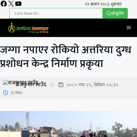
Facebook
X
YouTube
Skip
to
खाेज्नुहाेस
content
Me
जग्गा नपाएर रोकियो अत्तरिया दुग्ध
प्रशोधन केन्द्र निर्माण प्रकृया
राजकुमार साउँद
२०८० माघ २५, बिहीबार ०६:३०
4
मिनेट