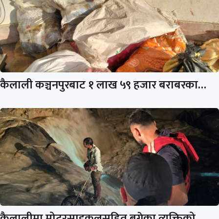
कैलाली कञ्चनपुरबाट १ लाख ५९ हजार बराबरका…
कैलालीमा मोटरसाइकलसहित बगेका व्यक्तिको