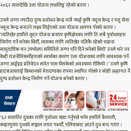
२०६२ सालदेखि उक्त योजना लथालिङ्ग रहेको बताए ।
उनले जग्गा नपाउँदा दुग्ध प्रशोधन केन्द्र मात्रै नभई कृषि नमूना केन्द्र र पशु सेवा
नमूना केन्द्र बनाउने लक्ष्य लिईएको उक्त योजना अलपत्र परेको बताए ।
‘त्यतिखेर हामीले वृहत योजना बनाएर कृषिक्षेत्रका लागि ति सबै पुर्वाधारहरु
निर्माण गर्ने भनेका थियौँ, त्यसका लागि त्यतिखेर नजिकै रहेको चाहना
सामुदायिक वन उपभोक्ता समितिले जग्गा पनि दिने भनेको थियो’ उनले भने ‘तर
केही राजनीतिकर्मीहरुको स्वार्थका कारण उक्त योजनाका लागि आवश्यक पर्ने
जग्गा आईइइ प्रतिवेदन समेत पास भैसकेको अवस्थामा रोकियो ।’ उनले कृषि
हाटबजारलाई किसानको मेरुदण्डका रुपमा स्थापित गरेको र सोही अन्र्तगत नै
दुग्ध प्रशोधन केन्द्र निर्माण गर्ने योजना बनेको बताए ।
‘६२ सालतिर दुधका लागि पुर्वाधार खडा गर्नुपर्छ भनेर हामीले कैलाली,
कञ्चनपुरमा दुधको सञ्जाल तयार ग¥यौँ, पलियाबाट आउने दुध बन्द गराए ।