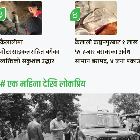
कैलालीमा
कैलाली कञ्चनपुरबाट १ लाख
मोटरसाइकलसहित बगेका
५९ हजार बराबरका अवैध
व्यक्तिको सकुशल उद्धार
सामान बरामद, ४ जना पक्राउ
# एक महिना देखि लाेकप्रिय