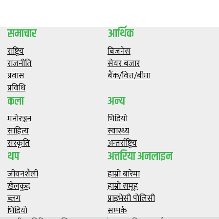
समाचार
आर्थिक
राष्ट्रिय
बिजनेस
राजनीति
सेयर बजार
प्रवास
बैंक/वित्त/बीमा
प्रविधि
कला
अन्य
मनाेरञ्जन
भिडियाे
साहित्य
स्वास्थ्य
संस्कृति
अन्तर्राष्ट्रिय
थप
अत्तरिया अनलाइन
जीवनशैली
हाम्राे बारेमा
खेलकुद
हाम्राे समूह
ब्लग
प्राइभेसी पाेलिसी
भिडियाे
सम्पर्क