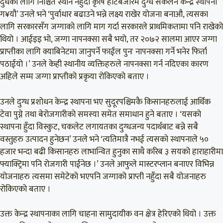
दुधका लागि निश्चित स्थान नहुँदा कृषि हाटबजारमै दुग्ध संकलन केन्द्र स्थापना
ग¥यौ’ उनले भने ‘पुर्वाधार बढाउने भन्ने लक्ष्य राखेर योजना बनाऔ, त्यसका
लागि सरकारसँग जग्गाको लागि माग गर्दा सरकारले प्राथमिकतामा पनि राखेको
थियो । आईइइ भो, जग्गा नापनक्सा सबै भयो, तर २०७२ सालमा आएर जग्गा
प्राप्तीका लागि क्याबिनेटमा जानुपर्ने फाईल पुनः नापनक्सा गर्ने भनेर फिर्ता
पठाईयो ।’ उनले केही स्थानीय व्यक्तिहरुले नापनक्सा गर्न नदिएका कारण
अहिले सम्म जग्गा प्राप्तीको प्रकृया रोकिएको बताए ।
उनले दुग्ध प्रशोधन केन्द्र स्थापना भए सुदूरपश्चिमकै किसानहरुलाई आर्थिक
टेवा पुग्ने तथा बेरोजगारीको समस्या समेत समाधान हुने बताए । ‘यसको
स्थापना हुँदा विस्कुट, चकलेट लगायतका दुग्धजन्य पदार्थबाट बन्ने सबै
वस्तुहरु उत्पादन हुनेछन’ उनले भने ‘त्यतिमात्रै नभई त्यसको स्थापनाले ५०
हजार भन्दा बढी किसानहरु लाभान्वित हुनुका साथै करिब ३ सयको हाराहारीमा
फ्याक्ट्रिमा पनि रोजगारी पाईनेछ ।’ उनले आफुले मास्टरप्लान बनाएर विभिन्न
योजनाहरु त्यसमा समेटेको भएपनि जग्गाको प्राप्ती नहुँदा सबै योजनाहरु
रोकिएको बताए ।
उक्त केन्द्र स्थापनाका लागि चाहना सामुदायीक वन क्षेत्र हेरिएको थियो । उक्त