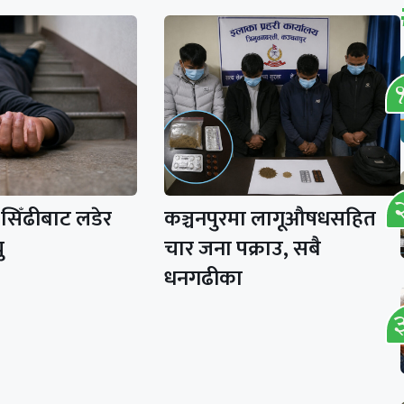
ा सिँढीबाट लडेर
कञ्चनपुरमा लागूऔषधसहित
ु
चार जना पक्राउ, सबै
धनगढीका