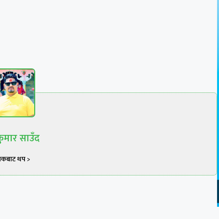
ुमार साउँद
खकबाट थप >