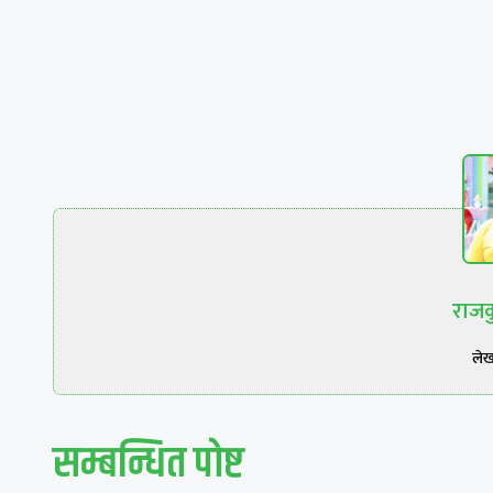
राजक
ले
सम्बन्धित पाेष्ट