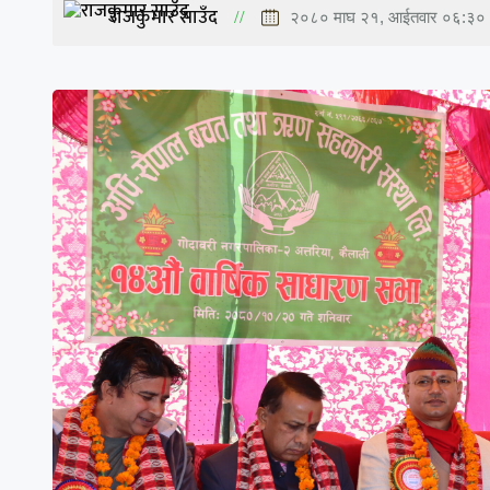
राजकुमार साउँद
२०८० माघ २१, आईतवार ०६:३०