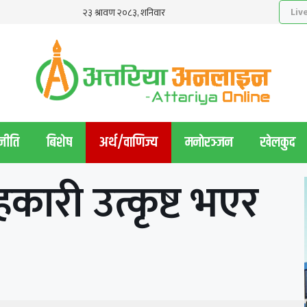
नीति
बिशेष
अर्थ/वाणिज्य
मनाेरञ्जन
खेलकुद
हकारी उत्कृष्ट भएर