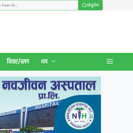
खाेज्नुहाेस
विचार/ब्लग
थप