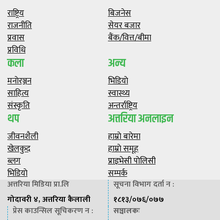
राष्ट्रिय
बिजनेस
राजनीति
सेयर बजार
प्रवास
बैंक/वित्त/बीमा
प्रविधि
कला
अन्य
मनाेरञ्जन
भिडियाे
साहित्य
स्वास्थ्य
संस्कृति
अन्तर्राष्ट्रिय
थप
अत्तरिया अनलाइन
जीवनशैली
हाम्राे बारेमा
खेलकुद
हाम्राे समूह
ब्लग
प्राइभेसी पाेलिसी
भिडियाे
सम्पर्क
अत्तरिया मिडिया प्रा.लि
सूचना विभाग दर्ता न :
गोदावरी ४, अत्तरिया कैलाली
१८१३/०७६/०७७
प्रेस काउन्सिल सूचिकरण न :
सञ्चालकः