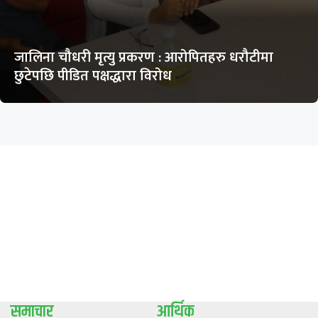
जालिना चौधरी मृत्यु प्रकरण : आरोपितहरु धरौटीमा
छुटेपछि पीडित पक्षद्धारा विरोध
समाचार
आर्थिक