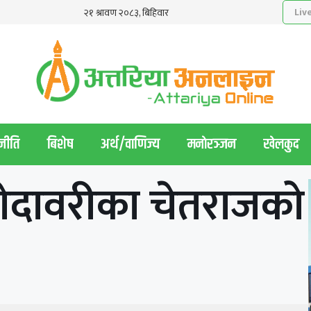
नीति
बिशेष
अर्थ/वाणिज्य
मनाेरञ्जन
खेलकुद
 गोदावरीका चेतराजको