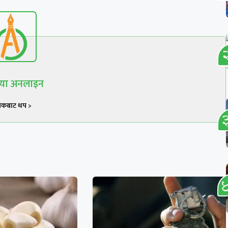
रिया अनलाइन
खकबाट थप >