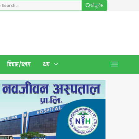
खाेज्नुहाेस
विचार/ब्लग
थप