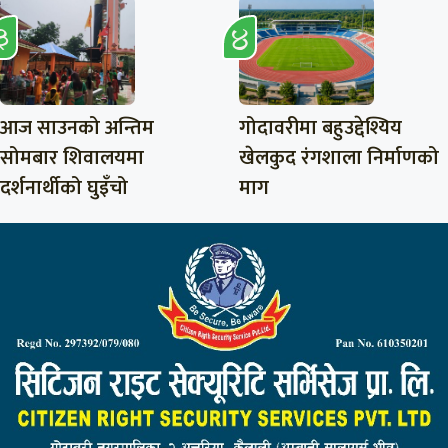
आज साउनको अन्तिम
गोदावरीमा बहुउद्देश्यिय
सोमबार शिवालयमा
खेलकुद रंगशाला निर्माणको
दर्शनार्थीको घुइँचो
माग