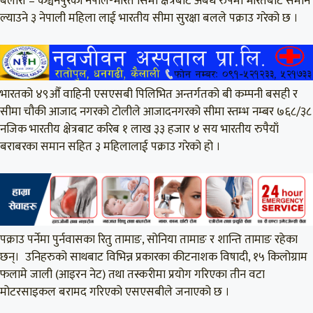
बेलौरी – कञ्चनपुरको नेपाल-भारत सिमा क्षेत्रबाट अबैध रुपमा भारतबाट समान
ल्याउने ३ नेपाली महिला लाई भारतीय सीमा सुरक्षा बलले पक्राउ गरेको छ ।
भारतको ४९औँ वाहिनी एसएसबी पिलिभित अन्तर्गतको बी कम्पनी बसही र
सीमा चौकी आजाद नगरको टोलीले आजादनगरको सीमा स्तम्भ नम्बर ७६८/३८
नजिक भारतीय क्षेत्रबाट करिब १ लाख ३३ हजार ४ सय भारतीय रुपैयाँ
बराबरका समान सहित ३ महिलालाई पक्राउ गरेको हो ।
पक्राउ पर्नेमा पुर्नवासका रितु तामाङ, सोनिया तामाङ र शान्ति तामाङ रहेका
छन्। उनिहरुको साथबाट विभिन्न प्रकारका कीटनाशक विषादी, १५ किलोग्राम
फलामे जाली (आइरन नेट) तथा तस्करीमा प्रयोग गरिएका तीन वटा
मोटरसाइकल बरामद गरिएको एसएसबीले जनाएको छ ।