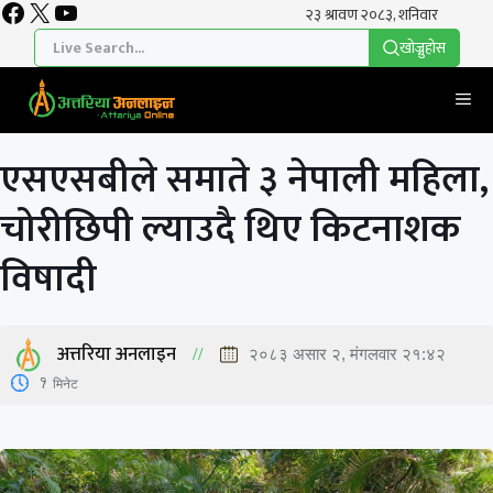
Facebook
X
YouTube
Skip
to
खाेज्नुहाेस
content
Me
एसएसबीले समाते ३ नेपाली महिला,
चोरीछिपी ल्याउदै थिए किटनाशक
विषादी
अत्तरिया अनलाइन
२०८३ असार २, मंगलवार २१:४२
1
मिनेट