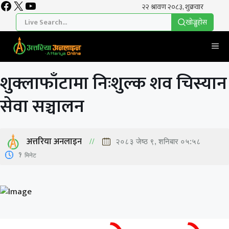
Facebook
X
YouTube
Skip
to
खाेज्नुहाेस
content
Me
शुक्लाफाँटामा निःशुल्क शव चिस्यान
सेवा सञ्चालन
अत्तरिया अनलाइन
२०८३ जेष्ठ ९, शनिबार ०५:५८
1
मिनेट