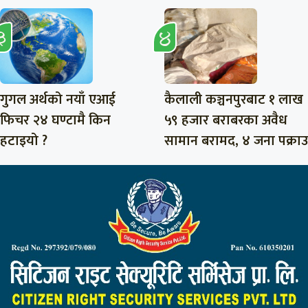
गुगल अर्थको नयाँ एआई
कैलाली कञ्चनपुरबाट १ लाख
फिचर २४ घण्टामै किन
५९ हजार बराबरका अवैध
हटाइयो ?
सामान बरामद, ४ जना पक्राउ