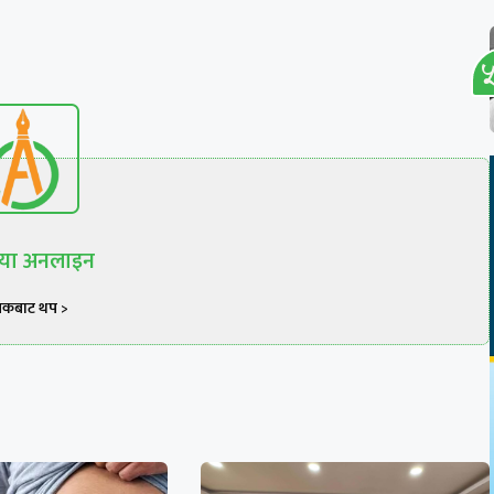
रिया अनलाइन
खकबाट थप >