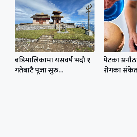
बडिमालिकामा यसवर्ष भदौ १
पेटका अनौठ
गतेबाटै पूजा सुरु…
रोगका संके