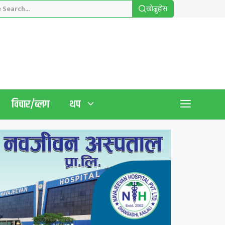
खाेज्नुहाेस
विचार/ब्लग
थप