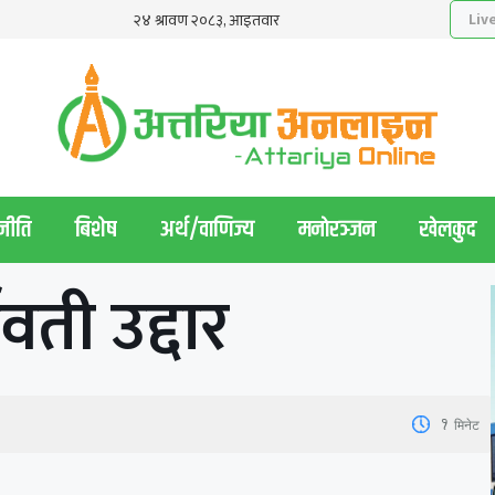
नीति
बिशेष
अर्थ/वाणिज्य
मनाेरञ्जन
खेलकुद
वती उद्दार
1
मिनेट