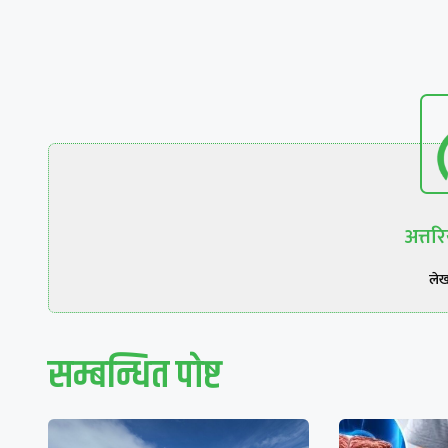
अत्त
ले
सम्बन्धित पाेष्ट