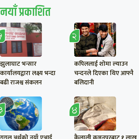
नयाँ प्रकाशित
झुलाघाट भन्सार
कपिललाई शोमा ल्याउन
कार्यालयद्वारा लक्ष्य भन्दा
चन्दनले दिएका थिए आफ्नै
बढी राजश्व संकलन
बलिदानी
गुगल अर्थको नयाँ एआई
कैलाली कञ्चनपुरबाट १ लाख