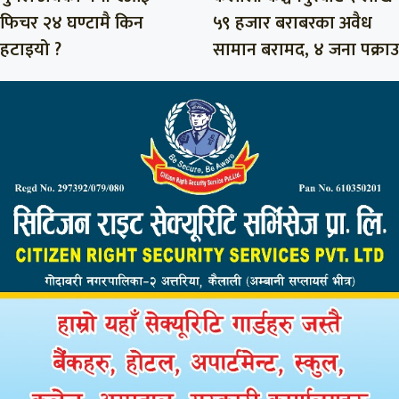
फिचर २४ घण्टामै किन
५९ हजार बराबरका अवैध
हटाइयो ?
सामान बरामद, ४ जना पक्राउ