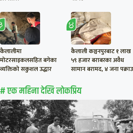
कैलालीमा
कैलाली कञ्चनपुरबाट १ लाख
मोटरसाइकलसहित बगेका
५९ हजार बराबरका अवैध
व्यक्तिको सकुशल उद्धार
सामान बरामद, ४ जना पक्राउ
# एक महिना देखि लाेकप्रिय