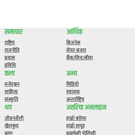
समाचार
आर्थिक
राष्ट्रिय
बिजनेस
राजनीति
सेयर बजार
प्रवास
बैंक/वित्त/बीमा
प्रविधि
कला
अन्य
मनाेरञ्जन
भिडियाे
साहित्य
स्वास्थ्य
संस्कृति
अन्तर्राष्ट्रिय
थप
अत्तरिया अनलाइन
जीवनशैली
हाम्राे बारेमा
खेलकुद
हाम्राे समूह
ब्लग
प्राइभेसी पाेलिसी