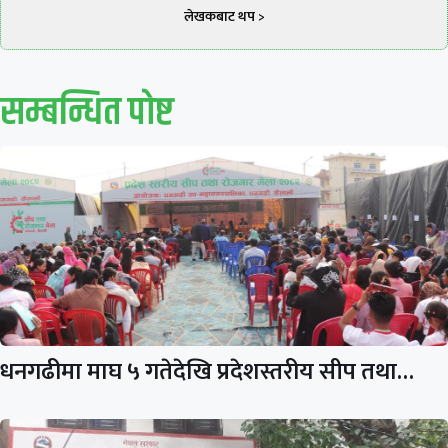
लेखकबाट थप >
सम्बन्धित पाेष्ट
धनगढीमा माघ ५ गतेदेखि प्रदेशस्तरीय सीप तथा…