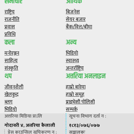
समाचार
आर्थिक
राष्ट्रिय
बिजनेस
राजनीति
सेयर बजार
प्रवास
बैंक/वित्त/बीमा
प्रविधि
कला
अन्य
मनाेरञ्जन
भिडियाे
साहित्य
स्वास्थ्य
संस्कृति
अन्तर्राष्ट्रिय
थप
अत्तरिया अनलाइन
जीवनशैली
हाम्राे बारेमा
खेलकुद
हाम्राे समूह
ब्लग
प्राइभेसी पाेलिसी
भिडियाे
सम्पर्क
अत्तरिया मिडिया प्रा.लि
सूचना विभाग दर्ता न :
गोदावरी ४, अत्तरिया कैलाली
१८१३/०७६/०७७
प्रेस काउन्सिल सूचिकरण न :
सञ्चालकः