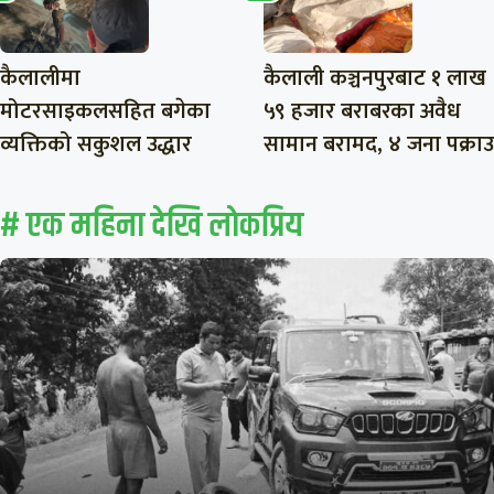
कैलालीमा
कैलाली कञ्चनपुरबाट १ लाख
मोटरसाइकलसहित बगेका
५९ हजार बराबरका अवैध
व्यक्तिको सकुशल उद्धार
सामान बरामद, ४ जना पक्राउ
# एक महिना देखि लाेकप्रिय