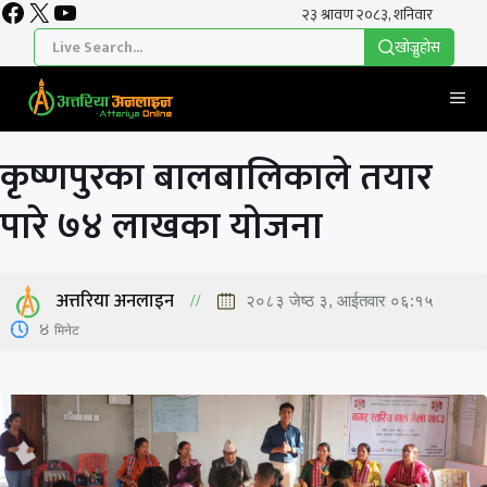
Facebook
X
YouTube
Skip
to
खाेज्नुहाेस
content
Me
कृष्णपुरका बालबालिकाले तयार
पारे ७४ लाखका योजना
अत्तरिया अनलाइन
२०८३ जेष्ठ ३, आईतवार ०६:१५
4
मिनेट