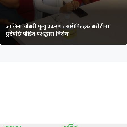
जालिना चौधरी मृत्यु प्रकरण : आरोपितहरु धरौटीमा
छुटेपछि पीडित पक्षद्धारा विरोध